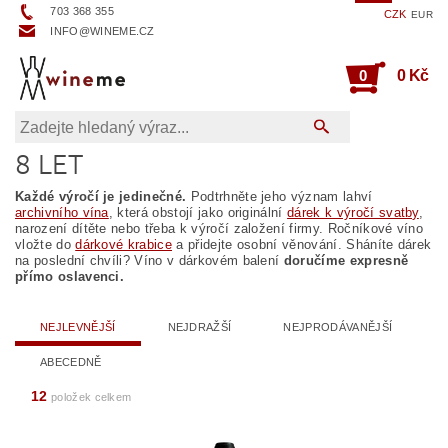
703 368 355
CZK
EUR
INFO@WINEME.CZ
0
0 Kč
8 LET
Každé výročí je jedinečné.
Podtrhněte jeho význam lahví
archivního vína
, která obstojí jako originální
dárek k výročí svatby
,
narození dítěte nebo třeba k výročí založení firmy. Ročníkové víno
vložte do
dárkové krabice
a přidejte osobní věnování. Sháníte dárek
na poslední chvíli? Víno v dárkovém balení
doručíme expresně
přímo oslavenci.
NEJLEVNĚJŠÍ
NEJDRAŽŠÍ
NEJPRODÁVANĚJŠÍ
ABECEDNĚ
12
položek celkem