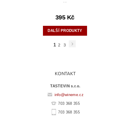
...
395 Kč
DALŠÍ PRODUKTY
1
2
3
KONTAKT
TASTEVIN s.r.o.
info
@
wineme.cz
703 368 355
703 368 355