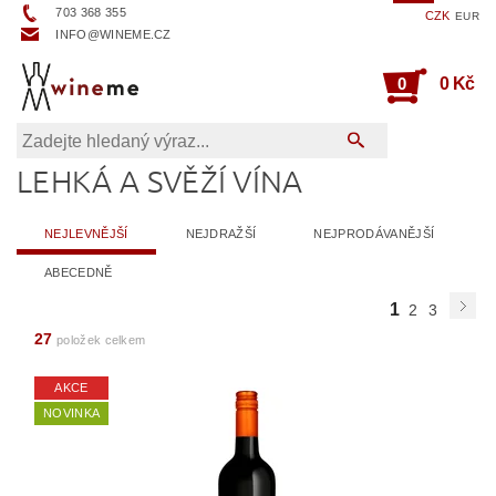
703 368 355
CZK
EUR
INFO@WINEME.CZ
0
0 Kč
LEHKÁ A SVĚŽÍ VÍNA
NEJLEVNĚJŠÍ
NEJDRAŽŠÍ
NEJPRODÁVANĚJŠÍ
ABECEDNĚ
1
2
3
27
položek celkem
AKCE
NOVINKA