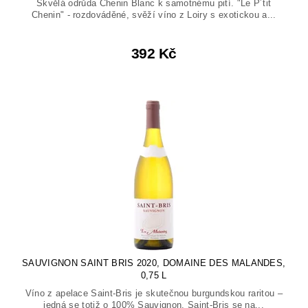
Skvělá odrůda Chenin Blanc k samotnému pití. "Le P´tit
Chenin" - rozdováděné, svěží víno z Loiry s exotickou a...
392 Kč
SAUVIGNON SAINT BRIS 2020, DOMAINE DES MALANDES,
0,75 L
Víno z apelace Saint-Bris je skutečnou burgundskou raritou –
jedná se totiž o 100% Sauvignon. Saint-Bris se na...