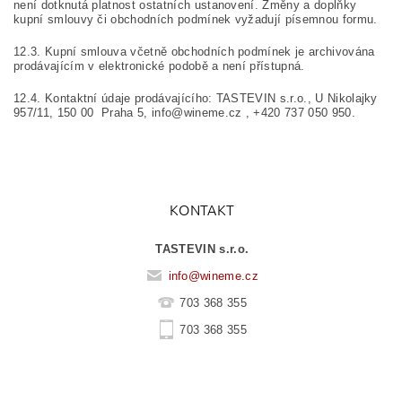
není dotknutá platnost ostatních ustanovení. Změny a doplňky
kupní smlouvy či obchodních podmínek vyžadují písemnou formu.
12.3. Kupní smlouva včetně obchodních podmínek je archivována
prodávajícím v elektronické podobě a není přístupná.
12.4. Kontaktní údaje prodávajícího: TASTEVIN s.r.o., U Nikolajky
957/11, 150 00 Praha 5, info@wineme.cz , +420 737 050 950.
KONTAKT
TASTEVIN s.r.o.
info
@
wineme.cz
703 368 355
703 368 355