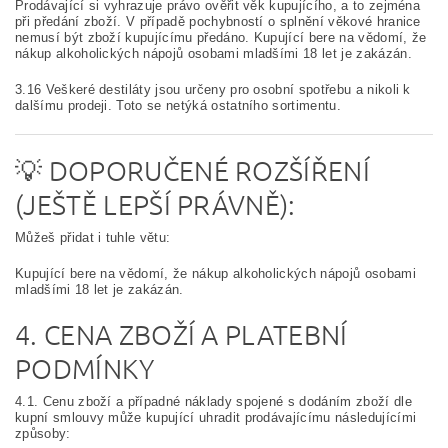
Prodávající si vyhrazuje právo ověřit věk kupujícího, a to zejména
při předání zboží. V případě pochybností o splnění věkové hranice
nemusí být zboží kupujícímu předáno.
Kupující bere na vědomí, že
nákup alkoholických nápojů osobami mladšími 18 let je zakázán.
3.16
Veškeré destiláty jsou určeny pro osobní spotřebu a nikoli k
dalšímu prodeji. Toto se netýká ostatního sortimentu.
💡 DOPORUČENÉ ROZŠÍŘENÍ
(JEŠTĚ LEPŠÍ PRÁVNĚ):
Můžeš přidat i tuhle větu:
Kupující bere na vědomí, že nákup alkoholických nápojů osobami
mladšími 18 let je zakázán.
4. CENA ZBOŽÍ A PLATEBNÍ
PODMÍNKY
4.1. Cenu zboží a případné náklady spojené s dodáním zboží dle
kupní smlouvy může kupující uhradit prodávajícímu následujícími
způsoby: