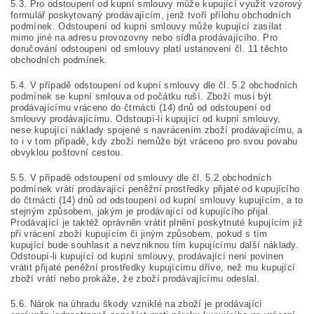
5.3. Pro odstoupení od kupní smlouvy může kupující využit vzorový
formulář poskytovaný prodávajícím, jenž tvoří přílohu obchodních
podmínek. Odstoupení od kupní smlouvy může kupující zasílat
mimo jiné na adresu provozovny nebo sídla prodávajícího. Pro
doručování odstoupení od smlouvy platí ustanovení čl. 11 těchto
obchodních podmínek.
5.4. V případě odstoupení od kupní smlouvy dle čl. 5.2 obchodních
podmínek se kupní smlouva od počátku ruší. Zboží musí být
prodávajícímu vráceno do čtrnácti (14) dnů od odstoupení od
smlouvy prodávajícímu. Odstoupí-li kupující od kupní smlouvy,
nese kupující náklady spojené s navrácením zboží prodávajícímu, a
to i v tom případě, kdy zboží nemůže být vráceno pro svou povahu
obvyklou poštovní cestou.
5.5. V případě odstoupení od smlouvy dle čl. 5.2 obchodních
podmínek vrátí prodávající peněžní prostředky přijaté od kupujícího
do čtrnácti (14) dnů od odstoupení od kupní smlouvy kupujícím, a to
stejným způsobem, jakým je prodávající od kupujícího přijal.
Prodávající je taktéž oprávněn vrátit plnění poskytnuté kupujícím již
při vrácení zboží kupujícím či jiným způsobem, pokud s tím
kupující bude souhlasit a nevzniknou tím kupujícímu další náklady.
Odstoupí-li kupující od kupní smlouvy, prodávající není povinen
vrátit přijaté peněžní prostředky kupujícímu dříve, než mu kupující
zboží vrátí nebo prokáže, že zboží prodávajícímu odeslal.
5.6. Nárok na úhradu škody vzniklé na zboží je prodávající