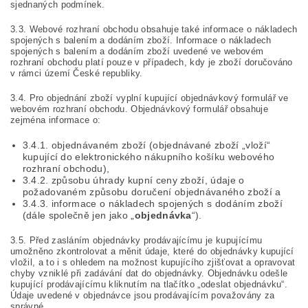
sjednaných podmínek.
3.3. Webové rozhraní obchodu obsahuje také informace o nákladech
spojených s balením a dodáním zboží. Informace o nákladech
spojených s balením a dodáním zboží uvedené ve webovém
rozhraní obchodu platí pouze v případech, kdy je zboží doručováno
v rámci území České republiky.
3.4. Pro objednání zboží vyplní kupující objednávkový formulář ve
webovém rozhraní obchodu. Objednávkový formulář obsahuje
zejména informace o:
3.4.1. objednávaném zboží (objednávané zboží „vloží“
kupující do elektronického nákupního košíku webového
rozhraní obchodu),
3.4.2. způsobu úhrady kupní ceny zboží, údaje o
požadovaném způsobu doručení objednávaného zboží a
3.4.3. informace o nákladech spojených s dodáním zboží
(dále společně jen jako „
objednávka
“).
3.5. Před zasláním objednávky prodávajícímu je kupujícímu
umožněno zkontrolovat a měnit údaje, které do objednávky kupující
vložil, a to i s ohledem na možnost kupujícího zjišťovat a opravovat
chyby vzniklé při zadávání dat do objednávky. Objednávku odešle
kupující prodávajícímu kliknutím na tlačítko „odeslat objednávku“.
Údaje uvedené v objednávce jsou prodávajícím považovány za
správné.