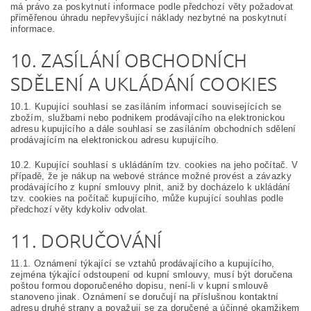
má právo za poskytnutí informace podle předchozí věty požadovat
přiměřenou úhradu nepřevyšující náklady nezbytné na poskytnutí
informace.
10. ZASÍLÁNÍ OBCHODNÍCH
SDĚLENÍ A UKLÁDÁNÍ COOKIES
10.1. Kupující souhlasí se zasíláním informací souvisejících se
zbožím, službami nebo podnikem prodávajícího na elektronickou
adresu kupujícího a dále souhlasí se zasíláním obchodních sdělení
prodávajícím na elektronickou adresu kupujícího.
10.2. Kupující souhlasí s ukládáním tzv. cookies na jeho počítač. V
případě, že je nákup na webové stránce možné provést a závazky
prodávajícího z kupní smlouvy plnit, aniž by docházelo k ukládání
tzv. cookies na počítač kupujícího, může kupující souhlas podle
předchozí věty kdykoliv odvolat.
11. DORUČOVÁNÍ
11.1. Oznámení týkající se vztahů prodávajícího a kupujícího,
zejména týkající odstoupení od kupní smlouvy, musí být doručena
poštou formou doporučeného dopisu, není-li v kupní smlouvě
stanoveno jinak. Oznámení se doručují na příslušnou kontaktní
adresu druhé strany a považují se za doručené a účinné okamžikem