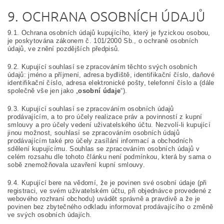
9. OCHRANA OSOBNÍCH ÚDAJŮ
9.1. Ochrana osobních údajů kupujícího, který je fyzickou osobou,
je poskytována zákonem č. 101/2000 Sb., o ochraně osobních
údajů, ve znění pozdějších předpisů.
9.2. Kupující souhlasí se zpracováním těchto svých osobních
údajů: jméno a příjmení, adresa bydliště, identifikační číslo, daňové
identifikační číslo, adresa elektronické pošty, telefonní číslo a (dále
společně vše jen jako „
osobní údaje
“).
9.3. Kupující souhlasí se zpracováním osobních údajů
prodávajícím, a to pro účely realizace práv a povinností z kupní
smlouvy a pro účely vedení uživatelského účtu. Nezvolí-li kupující
jinou možnost, souhlasí se zpracováním osobních údajů
prodávajícím také pro účely zasílání informací a obchodních
sdělení kupujícímu. Souhlas se zpracováním osobních údajů v
celém rozsahu dle tohoto článku není podmínkou, která by sama o
sobě znemožňovala uzavření kupní smlouvy.
9.4. Kupující bere na vědomí, že je povinen své osobní údaje (při
registraci, ve svém uživatelském účtu, při objednávce provedené z
webového rozhraní obchodu) uvádět správně a pravdivě a že je
povinen bez zbytečného odkladu informovat prodávajícího o změně
ve svých osobních údajích.