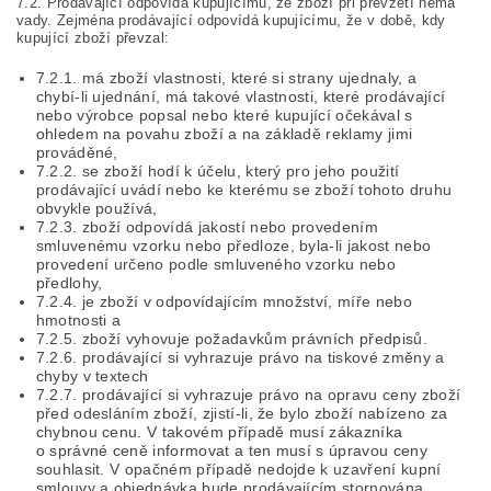
7.2. Prodávající odpovídá kupujícímu, že zboží při převzetí nemá
vady. Zejména prodávající odpovídá kupujícímu, že v době, kdy
kupující zboží převzal:
7.2.1. má zboží vlastnosti, které si strany ujednaly, a
chybí-li ujednání, má takové vlastnosti, které prodávající
nebo výrobce popsal nebo které kupující očekával s
ohledem na povahu zboží a na základě reklamy jimi
prováděné,
7.2.2. se zboží hodí k účelu, který pro jeho použití
prodávající uvádí nebo ke kterému se zboží tohoto druhu
obvykle používá,
7.2.3. zboží odpovídá jakostí nebo provedením
smluvenému vzorku nebo předloze, byla-li jakost nebo
provedení určeno podle smluveného vzorku nebo
předlohy,
7.2.4. je zboží v odpovídajícím množství, míře nebo
hmotnosti a
7.2.5. zboží vyhovuje požadavkům právních předpisů.
7.2.6. prodávající si vyhrazuje právo na tiskové změny a
chyby v textech
7.2.7. prodávající si vyhrazuje právo na opravu ceny zboží
před odesláním zboží, zjistí-li, že bylo zboží nabízeno za
chybnou cenu. V takovém případě musí zákazníka
o správné ceně informovat a ten musí s úpravou ceny
souhlasit. V opačném případě nedojde k uzavření kupní
smlouvy a objednávka bude prodávajícím stornována