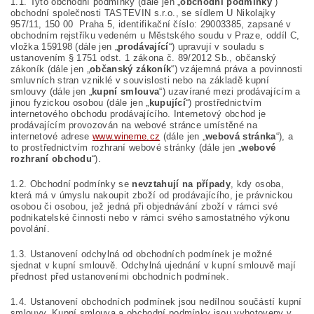
1.1. Tyto obchodní podmínky (dále jen „
obchodní podmínky
“)
obchodní společnosti TASTEVIN s.r.o., se sídlem U Nikolajky
957/11, 150 00 Praha 5, identifikační číslo: 29003385, zapsané v
obchodním rejstříku vedeném u Městského soudu v Praze, oddíl C,
vložka 159198 (dále jen „
prodávající
“) upravují v souladu s
ustanovením § 1751 odst. 1 zákona č. 89/2012 Sb., občanský
zákoník (dále jen „
občanský zákoník
“) vzájemná práva a povinnosti
smluvních stran vzniklé v souvislosti nebo na základě kupní
smlouvy (dále jen „
kupní smlouva
“) uzavírané mezi prodávajícím a
jinou fyzickou osobou (dále jen „
kupující
“) prostřednictvím
internetového obchodu prodávajícího. Internetový obchod je
prodávajícím provozován na webové stránce umístěné na
internetové adrese
www.wineme.cz
(dále jen „
webová stránka
“), a
to prostřednictvím rozhraní webové stránky (dále jen „
webové
rozhraní obchodu
“).
1.2. Obchodní podmínky se
nevztahují na případy
, kdy osoba,
která má v úmyslu nakoupit zboží od prodávajícího, je právnickou
osobou či osobou, jež jedná při objednávání zboží v rámci své
podnikatelské činnosti nebo v rámci svého samostatného výkonu
povolání.
1.3. Ustanovení odchylná od obchodních podmínek je možné
sjednat v kupní smlouvě. Odchylná ujednání v kupní smlouvě mají
přednost před ustanoveními obchodních podmínek.
1.4. Ustanovení obchodních podmínek jsou nedílnou součástí kupní
smlouvy. Kupní smlouva a obchodní podmínky jsou vyhotoveny v