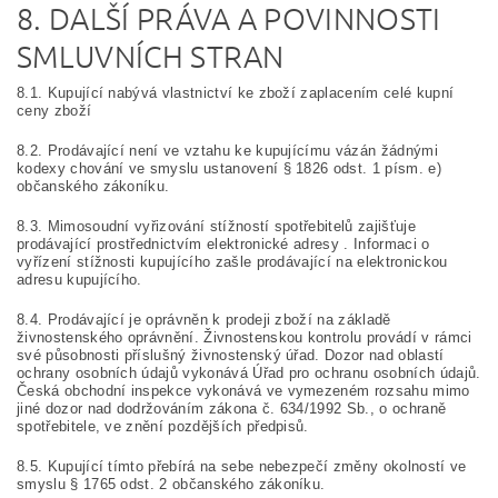
8. DALŠÍ PRÁVA A POVINNOSTI
SMLUVNÍCH STRAN
8.1. Kupující nabývá vlastnictví ke zboží zaplacením celé kupní
ceny zboží
8.2. Prodávající není ve vztahu ke kupujícímu vázán žádnými
kodexy chování ve smyslu ustanovení § 1826 odst. 1 písm. e)
občanského zákoníku.
8.3. Mimosoudní vyřizování stížností spotřebitelů zajišťuje
prodávající prostřednictvím elektronické adresy . Informaci o
vyřízení stížnosti kupujícího zašle prodávající na elektronickou
adresu kupujícího.
8.4. Prodávající je oprávněn k prodeji zboží na základě
živnostenského oprávnění. Živnostenskou kontrolu provádí v rámci
své působnosti příslušný živnostenský úřad. Dozor nad oblastí
ochrany osobních údajů vykonává Úřad pro ochranu osobních údajů.
Česká obchodní inspekce vykonává ve vymezeném rozsahu mimo
jiné dozor nad dodržováním zákona č. 634/1992 Sb., o ochraně
spotřebitele, ve znění pozdějších předpisů.
8.5. Kupující tímto přebírá na sebe nebezpečí změny okolností ve
smyslu § 1765 odst. 2 občanského zákoníku.