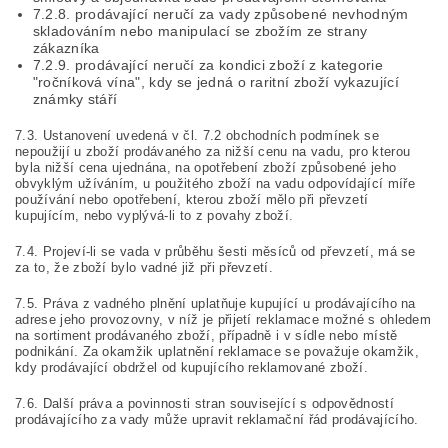
7.2.8. prodávající neručí za vady způsobené nevhodným
skladováním nebo manipulací se zbožím ze strany
zákazníka
7.2.9. prodávající neručí za kondici zboží z kategorie
"ročníková vína", kdy se jedná o raritní zboží vykazující
známky stáří
7.3. Ustanovení uvedená v čl. 7.2 obchodních podmínek se
nepoužijí u zboží prodávaného za nižší cenu na vadu, pro kterou
byla nižší cena ujednána, na opotřebení zboží způsobené jeho
obvyklým užíváním, u použitého zboží na vadu odpovídající míře
používání nebo opotřebení, kterou zboží mělo při převzetí
kupujícím, nebo vyplývá-li to z povahy zboží.
7.4. Projeví-li se vada v průběhu šesti měsíců od převzetí, má se
za to, že zboží bylo vadné již při převzetí.
7.5. Práva z vadného plnění uplatňuje kupující u prodávajícího na
adrese jeho provozovny, v níž je přijetí reklamace možné s ohledem
na sortiment prodávaného zboží, případně i v sídle nebo místě
podnikání. Za okamžik uplatnění reklamace se považuje okamžik,
kdy prodávající obdržel od kupujícího reklamované zboží.
7.6. Další práva a povinnosti stran související s odpovědností
prodávajícího za vady může upravit reklamační řád prodávajícího.