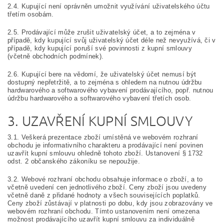
2.4. Kupující není oprávněn umožnit využívání uživatelského účtu
třetím osobám.
2.5. Prodávající může zrušit uživatelský účet, a to zejména v
případě, kdy kupující svůj uživatelský účet déle než nevyužívá, či v
případě, kdy kupující poruší své povinnosti z kupní smlouvy
(včetně obchodních podmínek).
2.6. Kupující bere na vědomí, že uživatelský účet nemusí být
dostupný nepřetržitě, a to zejména s ohledem na nutnou údržbu
hardwarového a softwarového vybavení prodávajícího, popř. nutnou
údržbu hardwarového a softwarového vybavení třetích osob.
3. UZAVŘENÍ KUPNÍ SMLOUVY
3.1. Veškerá prezentace zboží umístěná ve webovém rozhraní
obchodu je informativního charakteru a prodávající není povinen
uzavřít kupní smlouvu ohledně tohoto zboží. Ustanovení § 1732
odst. 2 občanského zákoníku se nepoužije.
3.2. Webové rozhraní obchodu obsahuje informace o zboží, a to
včetně uvedení cen jednotlivého zboží. Ceny zboží jsou uvedeny
včetně daně z přidané hodnoty a všech souvisejících poplatků.
Ceny zboží zůstávají v platnosti po dobu, kdy jsou zobrazovány ve
webovém rozhraní obchodu. Tímto ustanovením není omezena
možnost prodávajícího uzavřít kupní smlouvu za individuálně