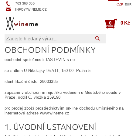
703 368 355
CZK
EUR
INFO@WINEME.CZ
0
0 Kč
OBCHODNÍ PODMÍNKY
obchodní společnosti TASTEVIN s.r.o.
se sídlem U Nikolajky 957/11, 150 00 Praha 5
identifikační číslo: 29003385
zapsané v obchodním rejstříku vedeném u Městského soudu v
Praze, oddíl C, vložka 159198
pro prodej zboží prostřednictvím on-line obchodu umístěného na
internetové adrese www.wineme.cz
1. ÚVODNÍ USTANOVENÍ