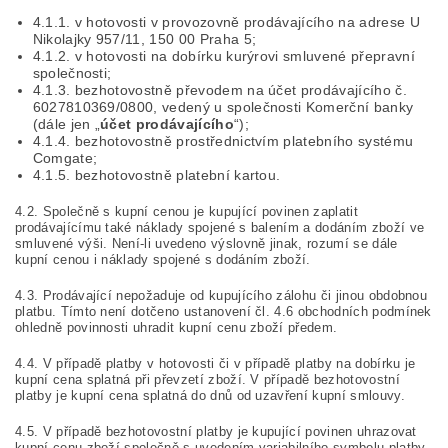
4.1.1. v hotovosti v provozovně prodávajícího na adrese U
Nikolajky 957/11, 150 00 Praha 5;
4.1.2. v hotovosti na dobírku kurýrovi smluvené přepravní
společnosti;
4.1.3. bezhotovostně převodem na účet prodávajícího č.
6027810369/0800, vedený u společnosti Komerční banky
(dále jen „
účet prodávajícího
“);
4.1.4. bezhotovostně prostřednictvím platebního systému
Comgate;
4.1.5. bezhotovostně platební kartou.
4.2. Společně s kupní cenou je kupující povinen zaplatit
prodávajícímu také náklady spojené s balením a dodáním zboží ve
smluvené výši. Není-li uvedeno výslovně jinak, rozumí se dále
kupní cenou i náklady spojené s dodáním zboží.
4.3. Prodávající nepožaduje od kupujícího zálohu či jinou obdobnou
platbu. Tímto není dotčeno ustanovení čl. 4.6 obchodních podmínek
ohledně povinnosti uhradit kupní cenu zboží předem.
4.4. V případě platby v hotovosti či v případě platby na dobírku je
kupní cena splatná při převzetí zboží. V případě bezhotovostní
platby je kupní cena splatná do dnů od uzavření kupní smlouvy.
4.5. V případě bezhotovostní platby je kupující povinen uhrazovat
kupní cenu zboží společně s uvedením variabilního symbolu platby.