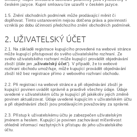
českém jazyce. Kupní smlouvu lze uzavřít v českém jazyce.
1.5. Znění obchodních podmínek může prodávající měnit či
doplňovat. Tímto ustanovením nejsou dotčena práva a povinnosti
vzniklá po dobu účinnosti předchozího znění obchodních podmínek.
2. UŽIVATELSKÝ ÚČET
2.1. Na základě registrace kupujícího provedené na webové stránce
může kupující přistupovat do svého uživatelského rozhraní. Ze
svého uživatelského rozhraní může kupující provádět objednávání
zboží (dále jen „
uživatelský účet
“). V případě, že to webové
rozhraní obchodu umožňuje, může kupující provádět objednávání
zboží též bez registrace přímo z webového rozhraní obchodu.
2.2. Při registraci na webové stránce a při objednávání zboží je
kupující povinen uvádět správně a pravdivě všechny údaje. Údaje
uvedené v uživatelském účtu je kupující při jakékoliv jejich změně
povinen aktualizovat. Údaje uvedené kupujícím v uživatelském účtu
a při objednávání zboží jsou prodávajícím považovány za správné.
2.3. Přístup k uživatelskému účtu je zabezpečen uživatelským
jménem a heslem. Kupující je povinen zachovávat mlčenlivost
ohledně informací nezbytných k přístupu do jeho uživatelského
účtu.