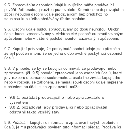
9.5. Zpracováním osobních údajů kupujícího může prodávající
pověřit třetí osobu, jakožto zpracovatele. Kromě osob dopravujících
zboží nebudou osobní údaje prodávajícím bez předchozího
souhlasu kupujícího předávány třetím osobám.
9.6. Osobní údaje budou zpracovávány po dobu neurčitou. Osobní
údaje budou zpracovávány v elektronické podobě automatizovaným
způsobem nebo v tištěné podobě neautomatizovaným způsobem.
9.7. Kupující potvrzuje, že poskytnuté osobní údaje jsou přesné a
že byl poučen o tom, že se jedná o dobrovolné poskytnutí osobních
údajů.
9.8. V případě, že by se kupující domníval, že prodávající nebo
zpracovatel (čl. 9.5) provádí zpracování jeho osobních údajů, které
je v rozporu s ochranou soukromého a osobního života kupujícího
nebo v rozporu se zákonem, zejména jsou-li osobní údaje nepřesné
s ohledem na účel jejich zpracování, může:
9.8.1. požádat prodávajícího nebo zpracovatele o
vysvětlení,
9.8.2. požadovat, aby prodávající nebo zpracovatel
odstranil takto vzniklý stav.
9.9. Požádá-li kupující o informaci o zpracování svých osobních
údajů, je mu prodávající povinen tuto informaci předat. Prodávající