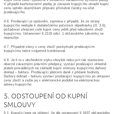
V případě bezhotovostní platby je závazek kupujícího uhradit kupní
cenu splněn okamžikem připsání příslušné částky na účet
prodávajícího.
4.6. Prodávající je oprávněn, zejména v případě, že ze strany
kupujícího nedojde k dodatečnému potvrzení objednávky (čl. 3.6),
požadovat uhrazení celé kupní ceny ještě před odesláním zboží
kupujícímu. Ustanovení § 2119 odst. 1 občanského zákoníku se
nepoužije.
4.7. Případné slevy z ceny zboží poskytnuté prodávajícím
kupujícímu nelze vzájemně kombinovat.
4.8. Je-li to v obchodním styku obvyklé nebo je-li tak stanoveno
obecně závaznými právními předpisy, vystaví prodávající ohledně
plateb prováděných na základě kupní smlouvy kupujícímu daňový
doklad – fakturu. Prodávající plátcem daně z přidané hodnoty.
Daňový doklad – fakturu vystaví prodávající kupujícímu po uhrazení
ceny zboží a zašle jej v elektronické podobě na elektronickou
adresu kupujícího.
5. ODSTOUPENÍ OD KUPNÍ
SMLOUVY
5.1. Kupující bere na vědomí, že dle ustanovení § 1837 občanského