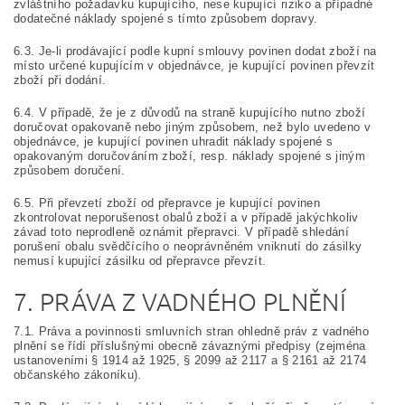
zvláštního požadavku kupujícího, nese kupující riziko a případné
dodatečné náklady spojené s tímto způsobem dopravy.
6.3. Je-li prodávající podle kupní smlouvy povinen dodat zboží na
místo určené kupujícím v objednávce, je kupující povinen převzít
zboží při dodání.
6.4. V případě, že je z důvodů na straně kupujícího nutno zboží
doručovat opakovaně nebo jiným způsobem, než bylo uvedeno v
objednávce, je kupující povinen uhradit náklady spojené s
opakovaným doručováním zboží, resp. náklady spojené s jiným
způsobem doručení.
6.5. Při převzetí zboží od přepravce je kupující povinen
zkontrolovat neporušenost obalů zboží a v případě jakýchkoliv
závad toto neprodleně oznámit přepravci. V případě shledání
porušení obalu svědčícího o neoprávněném vniknutí do zásilky
nemusí kupující zásilku od přepravce převzít.
7. PRÁVA Z VADNÉHO PLNĚNÍ
7.1. Práva a povinnosti smluvních stran ohledně práv z vadného
plnění se řídí příslušnými obecně závaznými předpisy (zejména
ustanoveními § 1914 až 1925, § 2099 až 2117 a § 2161 až 2174
občanského zákoníku).