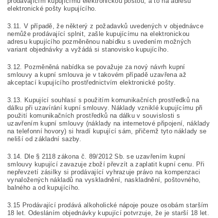
prodávajícím kupujícímu elektronickou poštou, a to na adresu
elektronické pošty kupujícího.
3.11. V případě, že některý z požadavků uvedených v objednávce
nemůže prodávající splnit, zašle kupujícímu na elektronickou
adresu kupujícího pozměněnou nabídku s uvedením možných
variant objednávky a vyžádá si stanovisko kupujícího.
3.12. Pozměněná nabídka se považuje za nový návrh kupní
smlouvy a kupní smlouva je v takovém případě uzavřena až
akceptací kupujícího prostřednictvím elektronické pošty.
3.13. Kupující souhlasí s použitím komunikačních prostředků na
dálku při uzavírání kupní smlouvy. Náklady vzniklé kupujícímu při
použití komunikačních prostředků na dálku v souvislosti s
uzavřením kupní smlouvy (náklady na internetové připojení, náklady
na telefonní hovory) si hradí kupující sám, přičemž tyto náklady se
neliší od základní sazby.
3.14. Dle § 2118 zákona č. 89/2012 Sb. se uzavřením kupní
smlouvy kupující zavazuje zboží převzít a zaplatit kupní cenu. Při
nepřevzetí zásilky si prodávající vyhrazuje právo na kompenzaci
vynaložených nákladů na vyskladnění, naskladnění, poštovného,
balného a od kupujícího.
3.15
Prodávající prodává alkoholické nápoje pouze osobám starším
18 let. Odesláním objednávky kupující potvrzuje, že je starší 18 let.