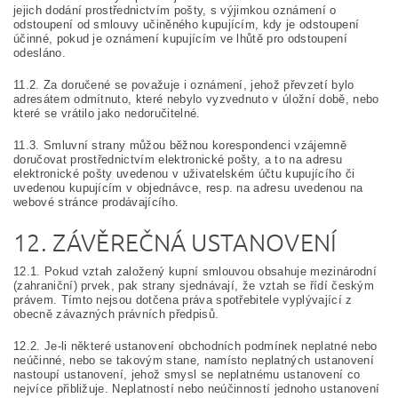
jejich dodání prostřednictvím pošty, s výjimkou oznámení o
odstoupení od smlouvy učiněného kupujícím, kdy je odstoupení
účinné, pokud je oznámení kupujícím ve lhůtě pro odstoupení
odesláno.
11.2. Za doručené se považuje i oznámení, jehož převzetí bylo
adresátem odmítnuto, které nebylo vyzvednuto v úložní době, nebo
které se vrátilo jako nedoručitelné.
11.3. Smluvní strany můžou běžnou korespondenci vzájemně
doručovat prostřednictvím elektronické pošty, a to na adresu
elektronické pošty uvedenou v uživatelském účtu kupujícího či
uvedenou kupujícím v objednávce, resp. na adresu uvedenou na
webové stránce prodávajícího.
12. ZÁVĚREČNÁ USTANOVENÍ
12.1. Pokud vztah založený kupní smlouvou obsahuje mezinárodní
(zahraniční) prvek, pak strany sjednávají, že vztah se řídí českým
právem. Tímto nejsou dotčena práva spotřebitele vyplývající z
obecně závazných právních předpisů.
12.2. Je-li některé ustanovení obchodních podmínek neplatné nebo
neúčinné, nebo se takovým stane, namísto neplatných ustanovení
nastoupí ustanovení, jehož smysl se neplatnému ustanovení co
nejvíce přibližuje. Neplatností nebo neúčinností jednoho ustanovení