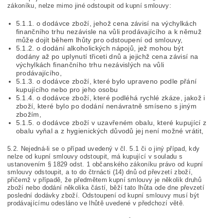
zákoníku, nelze mimo jiné odstoupit od kupní smlouvy:
5.1.1. o dodávce zboží, jehož cena závisí na výchylkách
finančního trhu nezávisle na vůli prodávajícího a k němuž
může dojít během lhůty pro odstoupení od smlouvy,
5.1.2. o dodání alkoholických nápojů, jež mohou být
dodány až po uplynutí třiceti dnů a jejichž cena závisí na
výchylkách finančního trhu nezávislých na vůli
prodávajícího,
5.1.3. o dodávce zboží, které bylo upraveno podle přání
kupujícího nebo pro jeho osobu
5.1.4. o dodávce zboží, které podléhá rychlé zkáze, jakož i
zboží, které bylo po dodání nenávratně smíseno s jiným
zbožím,
5.1.5. o dodávce zboží v uzavřeném obalu, které kupující z
obalu vyňal a z hygienických důvodů jej není možné vrátit,
5.2. Nejedná-li se o případ uvedený v čl. 5.1 či o jiný případ, kdy
nelze od kupní smlouvy odstoupit, má kupující v souladu s
ustanovením § 1829 odst. 1 občanského zákoníku právo od kupní
smlouvy odstoupit, a to do čtrnácti (14) dnů od převzetí zboží,
přičemž v případě, že předmětem kupní smlouvy je několik druhů
zboží nebo dodání několika částí, běží tato lhůta ode dne převzetí
poslední dodávky zboží. Odstoupení od kupní smlouvy musí být
prodávajícímu odesláno ve lhůtě uvedené v předchozí větě.