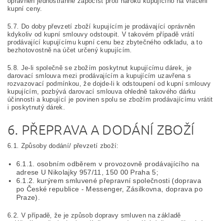
oprávněn jednostranně započíst proti nároku kupujícího na vrácení
kupní ceny.
5.7. Do doby převzetí zboží kupujícím je prodávající oprávněn
kdykoliv od kupní smlouvy odstoupit. V takovém případě vrátí
prodávající kupujícímu kupní cenu bez zbytečného odkladu, a to
bezhotovostně na účet určený kupujícím.
5.8. Je-li společně se zbožím poskytnut kupujícímu dárek, je
darovací smlouva mezi prodávajícím a kupujícím uzavřena s
rozvazovací podmínkou, že dojde-li k odstoupení od kupní smlouvy
kupujícím, pozbývá darovací smlouva ohledně takového dárku
účinnosti a kupující je povinen spolu se zbožím prodávajícímu vrátit
i poskytnutý dárek.
6. PŘEPRAVA A DODÁNÍ ZBOŽÍ
6.1. Způsoby dodání/ převzetí zboží:
6.1.1. osobním odběrem v provozovně prodávajícího na
adrese U Nikolajky 957/11, 150 00 Praha 5;
6.1.2. kurýrem smluvené přepravní společnosti (doprava
po České republice - Messenger, Zásilkovna, doprava po
Praze).
6.2. V případě, že je způsob dopravy smluven na základě