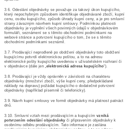
3.6. Odeslání objednávky se považuje za takový úkon kupujícího,
který nepochybným způsobem identifikuje objednávané zboží, kupní
cenu, osobu kupujícího, způsob úhrady kupní ceny, a je pro smluvní
strany závazným návrhem kupní smlouvy. Podmínkou platnosti
objednávky je vyplnění všech povinných údajů v objednávkovém
formuláři, seznámení se s těmito obchodními podmínkami na
webové stránce a potvrzení kupujícího o tom, že se s těmito
obchodními podmínkami seznámil.
3.7. Prodávající neprodleně po obdržení objednávky toto obdržení
kupujícímu potvrdí elektronickou poštou, a to na adresu
elektronické pošty kupujícího uvedenou v uživatelském rozhraní či
v objednávce (dále jen „
elektronická adresa kupujícího
“).
3.8. Prodávající je vždy oprávněn v závislosti na charakteru
objednávky (množství zboží, výše kupní ceny, předpokládané
náklady na dopravu) požádat kupujícího o dodatečné potvrzení
objednávky (například písemně či telefonicky).
3.9. Návrh kupní smlouvy ve formě objednávky má platnost patnáct
dnů.
3.10. Smluvní vztah mezi prodávajícím a kupujícím
vzniká
potvrzením odeslání objednávky
či připravením objednávky k
osobnímu odběru prodávajícím. Tato informace je zaslána