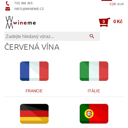
703 368 355
CZK
EUR
INFO@WINEME.CZ
0
0 Kč
ČERVENÁ VÍNA
FRANCIE
ITÁLIE