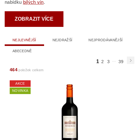
nabídku
bílých vín
.
ZOBRAZIT VÍCE
NEJLEVNĚJŠÍ
NEJDRAŽŠÍ
NEJPRODÁVANĚJŠÍ
ABECEDNĚ
...
1
2
3
39
464
položek celkem
AKCE
NOVINKA