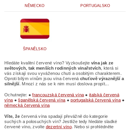
NĚMECKO
PORTUGALSKO
ŠPANĚLSKO
Hledáte kvalitní červené víno? Vyzkoušejte
vína jak ze
světových, tak menších rodinných vinařstvích
, která si
vás získají svou vyváženou chutí a osobitým charakterem.
Oproti bílým vínům jsou vína červená
chuťově výraznější a
silnější
. Mnozí z nás se k nim musí doslova propít...
Ochutnejte: ●
francouzská červená vína
●
italská červená
vína
●
španělská červená vína
●
portugalská červená vína
●
německá červená vína
Víte, že
červená vína spadají převážně do kategorie
suchých a polosuchých vín? Jestliže tedy hledáte sladké
červené víno, zvolte
dezertní víno
. Nebo si prohlédněte