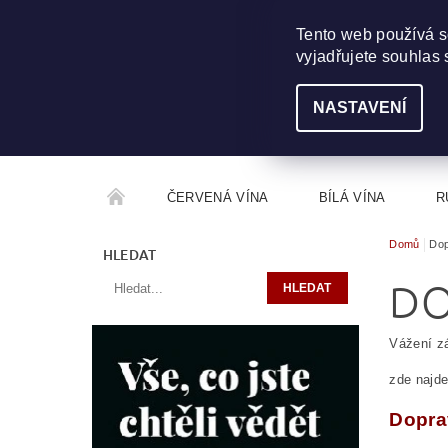
703 368 355
INFO@WINEME.CZ
Tento web používá s
vyjadřujete souhlas 
NASTAVENÍ
ČERVENÁ VÍNA
BÍLÁ VÍNA
R
Domů
Dop
ROČNÍKOVÝ ALKOHOL
ROZCESTNÍK VÍN
HLEDAT
DO
Vážení zá
zde najde
Dopra