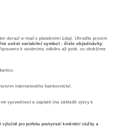
ám dorazí e-mail s platebními údaji. Uhraďte prosím
e uvést variabilní symbol - číslo objednávky
.
řipraveno k osobnímu odběru až poté, co obdržíme
kartou.
nictvím internetového bankovnictví.
žné vyzvednout a zaplatit (na základě výzvy k
 výlučně pro potřebu poskytnutí konkrétní služby a