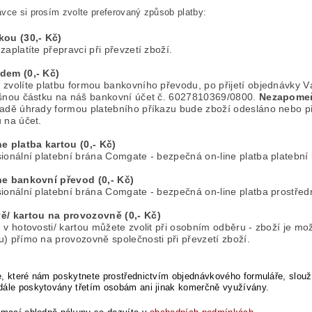
vce si prosím zvolte preferovaný způsob platby:
kou (30,- Kč)
zaplatíte přepravci při převzetí zboží.
dem (0,- Kč)
zvolíte platbu formou bankovního převodu, po přijetí objednávky V
ušnou částku na náš bankovní účet č. 6027810369/0800.
Nezapomeňt
padě úhrady formou platebního příkazu bude zboží odesláno nebo p
 na účet.
ne platba kartou (0,- Kč)
ionální platební brána Comgate - bezpečná on-line platba platební 
ne bankovní převod (0,- Kč)
ionální platební brána Comgate - bezpečná on-line platba prostřed
ě/ kartou na provozovně (0,- Kč)
 v hotovosti/ kartou můžete zvolit při osobním odběru - zboží je mo
) přímo na provozovně společnosti při převzetí zboží.
, které nám poskytnete prostřednictvím objednávkového formuláře, slouží
dále poskytovány třetím osobám ani jinak komerčně využívány.