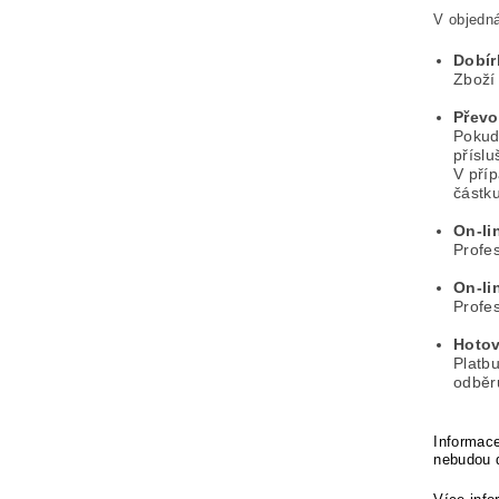
V objedná
Dobír
Zboží 
Převo
Pokud 
přísl
V pří
částku
On-li
Profes
On-li
Profes
Hotov
Platbu
odběru
Informace
nebudou 