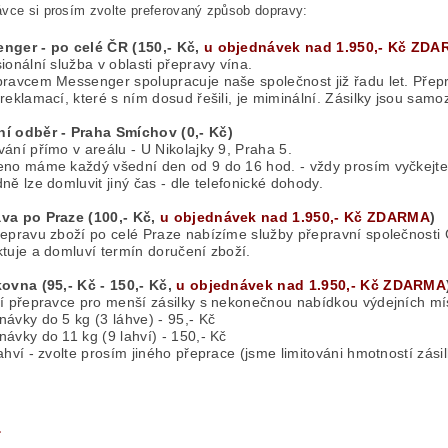
vce si prosím zvolte preferovaný způsob dopravy:
nger - po celé ČR (150,- Kč,
u objednávek nad 1.950,- Kč ZD
ionální služba v oblasti přepravy vína.
pravcem Messenger spolupracuje naše společnost již řadu let. Přep
reklamací, které s ním dosud řešili, je miminální. Zásilky jsou samo
í odběr - Praha Smíchov (0,- Kč)
ání přímo v areálu - U Nikolajky 9, Praha 5.
eno máme každý všední den od 9 do 16 hod. - vždy prosím vyčkejte 
ně lze domluvit jiný čas - dle telefonické dohody.
va po Praze (100,- Kč,
u objednávek nad 1.950,- Kč ZDARMA
)
řepravu zboží po celé Praze nabízíme služby přepravní společnosti 
tuje a domluví termín doručení zboží.
kovna (95,- Kč - 150,- Kč,
u objednávek nad 1.950,- Kč ZDARMA
ní přepravce pro menší zásilky s nekonečnou nabídkou výdejních mí
ávky do 5 kg (3 láhve) - 95,- Kč
ávky do 11 kg (9 lahví) - 150,- Kč
ahví - zvolte prosím jiného přeprace (jsme limitováni hmotností zásil
a