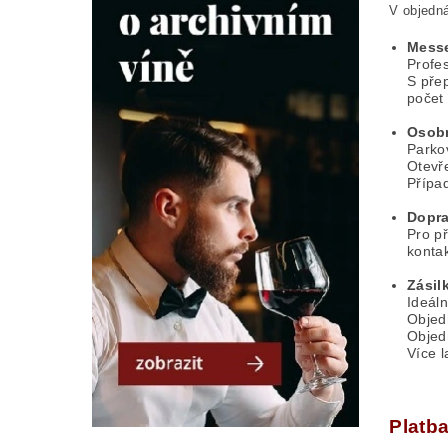
V objedná
Messe
Profes
S pře
počet 
Osobn
Parkov
Otevř
Případ
Dopra
Pro p
kontak
Zásil
Ideál
Objedn
Objedn
Více l
Platb