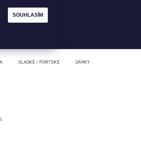
|
CZK
PŘIHLÁŠENÍ
REGISTRACE
EUR
SOUHLASÍM
0
0 Kč
A
SLADKÉ / PORTSKÉ
DÁRKY
d: