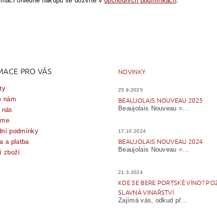
ormací ohledně nákupu se dozvíte v
obchodních podmínkách
.
MACE PRO VÁS
NOVINKY
ty
25.9.2025
e nám
BEAUJOLAIS NOUVEAU 2025
Beaujolais Nouveau =...
 nás
íme
ní podmínky
17.10.2024
BEAUJOLAIS NOUVEAU 2024
a a platba
Beaujolais Nouveau =...
í zboží
21.3.2024
KDE SE BERE PORTSKÉ VÍNO? PO
SLAVNÁ VINAŘSTVÍ
Zajímá vás, odkud př...