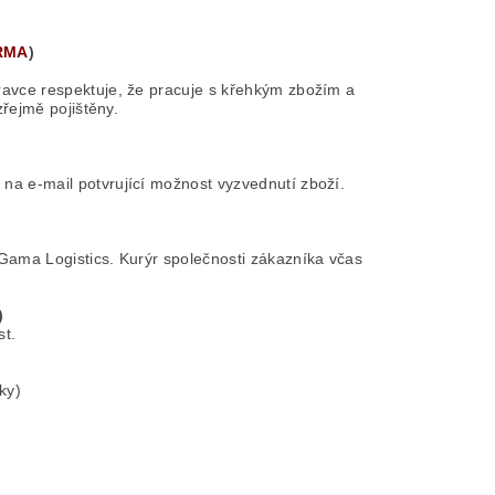
ARMA
)
ravce respektuje, že pracuje s křehkým zbožím a
zřejmě pojištěny.
na e-mail potvrující možnost vyzvednutí zboží.
Gama Logistics. Kurýr společnosti zákazníka včas
)
st.
ky)