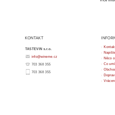
Více inf
KONTAKT
INFOR
Kontak
TASTEVIN s.r.o.
Napišt
info
@
wineme.cz
Něco o
Co um
703 368 355
Obchod
703 368 355
Doprav
Vrácen