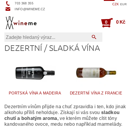
703 368 355
CZK
EUR
INFO@WINEME.CZ
0
0 Kč
DEZERTNÍ / SLADKÁ VÍNA
PORTSKÁ VÍNA A MADEIRA
DEZERTNÍ VÍNA Z FRANCIE
Dezertním vínům přijde na chuť zpravidla i ten, kdo jinak
alkoholu příliš neholduje. Získají si vás svou
sladkou
chutí a bohatým aroma,
ve kterém můžete cítit tóny
kandovaného ovoce, medu nebo například marmelády.