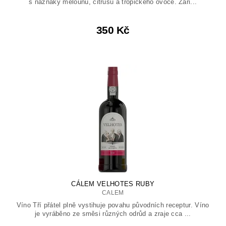
s náznaky melounu, citrusů a tropického ovoce. Záři...
350 Kč
CÁLEM VELHOTES RUBY
CALEM
Víno Tří přátel plně vystihuje povahu původních receptur. Víno
je vyráběno ze směsi různých odrůd a zraje cca ...