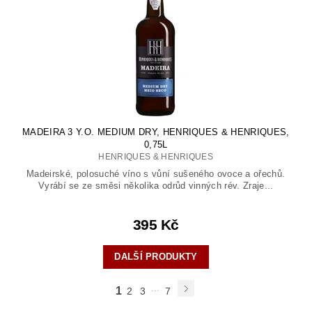
MADEIRA 3 Y.O. MEDIUM DRY, HENRIQUES & HENRIQUES,
0,75L
HENRIQUES & HENRIQUES
Madeirské, polosuché víno s vůní sušeného ovoce a ořechů.
Vyrábí se ze směsi několika odrůd vinných rév. Zraje...
395 Kč
DALŠÍ PRODUKTY
...
1
2
3
7