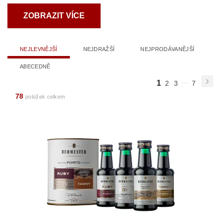
ZOBRAZIT VÍCE
NEJLEVNĚJŠÍ
NEJDRAŽŠÍ
NEJPRODÁVANĚJŠÍ
ABECEDNĚ
...
1
2
3
7
78
položek celkem