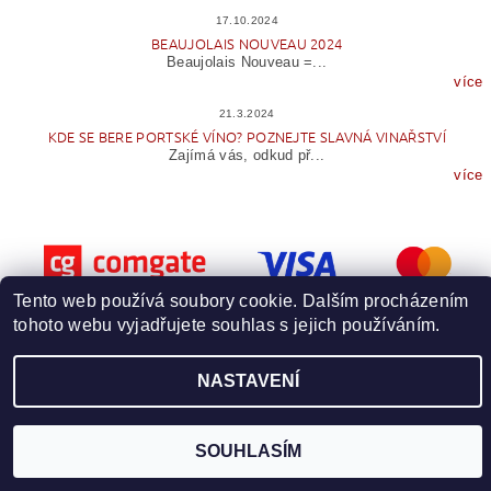
17.10.2024
BEAUJOLAIS NOUVEAU 2024
Beaujolais Nouveau =...
více
21.3.2024
KDE SE BERE PORTSKÉ VÍNO? POZNEJTE SLAVNÁ VINAŘSTVÍ
Zajímá vás, odkud př...
více
Tento web používá soubory cookie. Dalším procházením
tohoto webu vyjadřujete souhlas s jejich používáním.
Upravit nastavení cookies
2026 © Wineme.cz, všechna práva vyhrazena
NASTAVENÍ
Vytvořil Shoptet
SOUHLASÍM