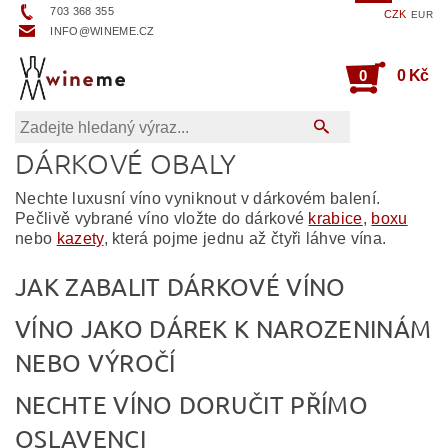
703 368 355
CZK
EUR
INFO@WINEME.CZ
0
0 Kč
DÁRKOVÉ OBALY
Nechte luxusní víno vyniknout v dárkovém balení.
Pečlivě vybrané víno vložte do dárkové
krabice
,
boxu
nebo
kazety
, která pojme jednu až čtyři láhve vína.
JAK ZABALIT DÁRKOVÉ VÍNO
VÍNO JAKO DÁREK K NAROZENINÁM
NEBO VÝROČÍ
NECHTE VÍNO DORUČIT PŘÍMO
OSLAVENCI