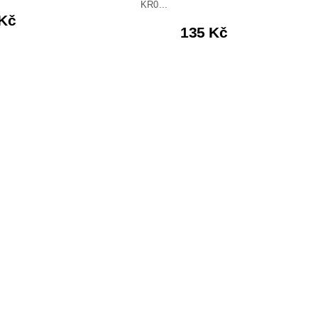
KR0...
 Kč
135 Kč