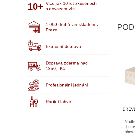
Více jak 10 let zkušeností
s dovozem vín
POD
1 000 druhů vín skladem v
Praze
Expresní doprava
Doprava zdarma nad
1950,- Kč
Profesionální jednání
Raritní lahve
DŘEVĚ
Nádhe
boro
láhev 