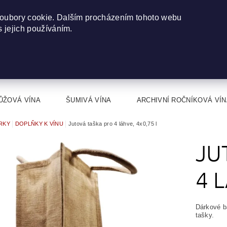
oubory cookie. Dalším procházením tohoto webu
s jejich používáním.
ŮŽOVÁ VÍNA
ŠUMIVÁ VÍNA
ARCHIVNÍ ROČNÍKOVÁ VÍN
RKY
DOPLŇKY K VÍNU
Jutová taška pro 4 láhve, 4x0,75 l
JU
4 
Dárkové ba
tašky.