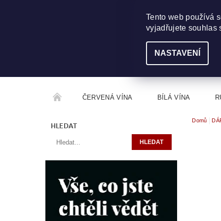
703 368 355
INFO@WINEME.CZ
Tento web používá s
vyjadřujete souhlas 
NASTAVENÍ
ČERVENÁ VÍNA
BÍLÁ VÍNA
R
Domů
DÁ
ROČNÍKOVÝ ALKOHOL
ROZCESTNÍK VÍN
HLEDAT