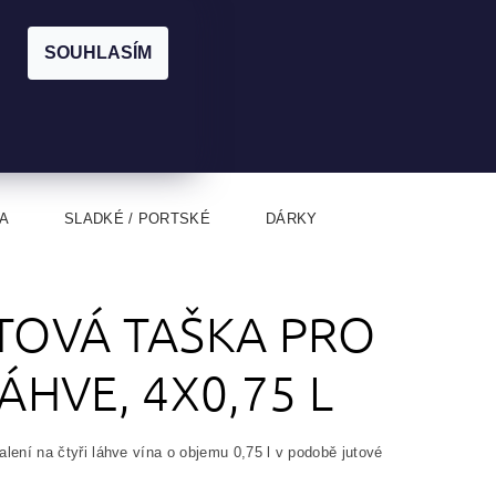
|
CZK
PŘIHLÁŠENÍ
REGISTRACE
EUR
SOUHLASÍM
0
0 Kč
A
SLADKÉ / PORTSKÉ
DÁRKY
TOVÁ TAŠKA PRO
LÁHVE, 4X0,75 L
lení na čtyři láhve vína o objemu 0,75 l v podobě jutové