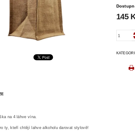
Dostupn
145 
KATEGOR
ZE
ška na 4 láhve vína.
o ty, kteří chtějí lahve alkoholu darovat stylově!