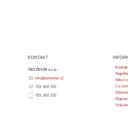
KONTAKT
INFOR
Kontak
TASTEVIN s.r.o.
Napišt
info
@
wineme.cz
Něco o
Co um
703 368 355
Obchod
703 368 355
Doprav
Vrácen