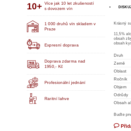
Více jak 10 let zkušeností
DISKU
s dovozem vín
Krásný su
1 000 druhů vín skladem v
Praze
11,5% alc
obsah zby
obsah kys
Expresní doprava
Druh
Doprava zdarma nad
Země
1950,- Kč
Oblast
Ročník
Profesionální jednání
Objem
Odrůdy
Raritní lahve
Obsah a
Buďte prv
Přid