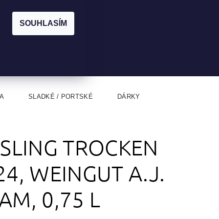
|
CZK
PŘIHLÁŠENÍ
REGISTRACE
EUR
SOUHLASÍM
0
0 Kč
A
SLADKÉ / PORTSKÉ
DÁRKY
ESLING TROCKEN
24, WEINGUT A.J.
AM, 0,75 L