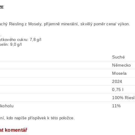
ZE
chý Riesling z Mosely, příjemně minerální, skvělý poměr cena/ výkon.
.
tkového cukru: 7,8 g/l
elin: 9,0 g/l
Suché
Německo
Mosela
2024
0,75 l
100% Riesl
lkoholu
11%
ní, kdo napíše příspěvek k této položce.
at komentář