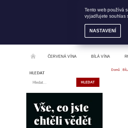
703 368 355
INFO@WINEME.CZ
Tento web používá s
vyjadřujete souhlas 
NASTAVENÍ
ČERVENÁ VÍNA
BÍLÁ VÍNA
R
Domů
BÍL
ROČNÍKOVÝ ALKOHOL
ROZCESTNÍK VÍN
HLEDAT