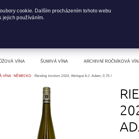
oubory cookie. Dalším procházením tohoto webu
s jejich používáním.
ŮŽOVÁ VÍNA
ŠUMIVÁ VÍNA
ARCHIVNÍ ROČNÍKOVÁ VÍN
Á VÍNA
NĚMECKO
Riesling trocken 2024, Weingut A.J. Adam, 0,75 l
RI
20
AD