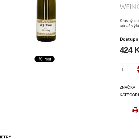
WEING
Krásný su
cena/ výk
Dostupn
424 
ZNAČKA
KATEGOR
METRY