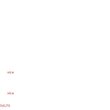
více
více
ZNEJTE