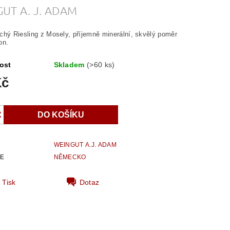
UT A. J. ADAM
chý Riesling z Mosely, příjemně minerální, skvělý poměr
on.
ost
Skladem
(>60 ks)
Kč
WEINGUT A.J. ADAM
IE
NĚMECKO
Tisk
Dotaz