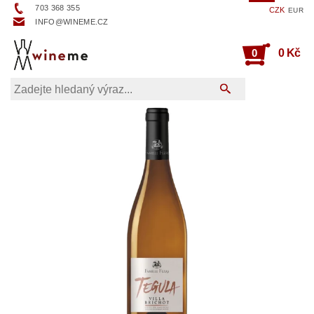
703 368 355
CZK
EUR
INFO@WINEME.CZ
0
0 Kč