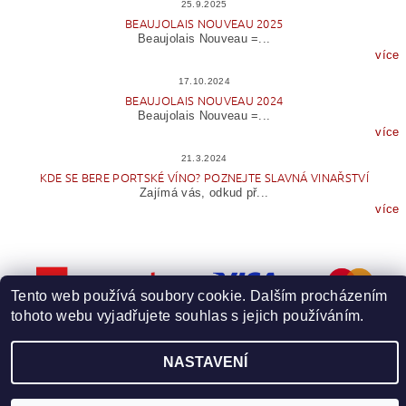
25.9.2025
BEAUJOLAIS NOUVEAU 2025
Beaujolais Nouveau =...
více
17.10.2024
BEAUJOLAIS NOUVEAU 2024
Beaujolais Nouveau =...
více
21.3.2024
KDE SE BERE PORTSKÉ VÍNO? POZNEJTE SLAVNÁ VINAŘSTVÍ
Zajímá vás, odkud př...
více
Tento web používá soubory cookie. Dalším procházením
tohoto webu vyjadřujete souhlas s jejich používáním.
Upravit nastavení cookies
NASTAVENÍ
2026 © Wineme.cz, všechna práva vyhrazena
Vytvořil Shoptet