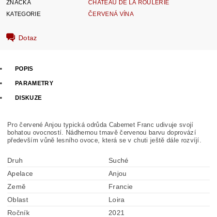
ZNAČKA
CHATEAU DE LA ROULERIE
KATEGORIE
ČERVENÁ VÍNA
Dotaz
POPIS
PARAMETRY
DISKUZE
Pro červené Anjou typická odrůda Cabernet Franc udivuje svojí
bohatou ovocností. Nádhernou tmavě červenou barvu doprovází
především vůně lesního ovoce, která se v chuti ještě dále rozvíjí.
Druh
Suché
Apelace
Anjou
Země
Francie
Oblast
Loira
Ročník
2021