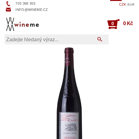
703 368 355
CZK
EUR
INFO@WINEME.CZ
0
0 Kč