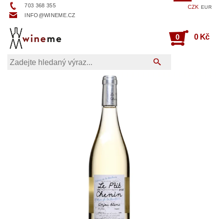
703 368 355
CZK
EUR
INFO@WINEME.CZ
0
0 Kč