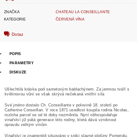
ZNAČKA
CHATEAU LA CONSEILLANTE
KATEGORIE
ČERVENÁ VÍNA
Dotaz
POPIS
PARAMETRY
DISKUZE
Ušlechtilá kráska pod sametovým baldachýnem. Za jemnou tváří s
květinovou vůní se však skrývá nečekaná vnitřní síla
Své jméno dostalo Ch. Conseillante v polovině 18. století po
Catherine Conseillan. V roce 1871 usedlost koupila rodina Nicolas,
rozloha parcel se od té doby nezměnila. Nyní obhospodařuje
vinařství již pátá generace této rodiny, která dává vzniknout
opravdu velkým vínům.
Vinařství je znamenitě situováno v srdci slavné plošiny Pomerolu,