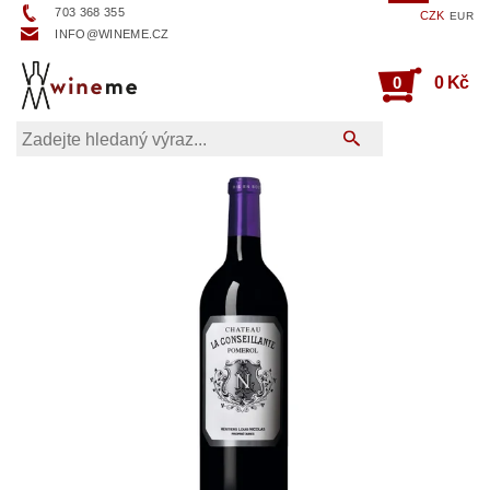
703 368 355
CZK
EUR
INFO@WINEME.CZ
0
0 Kč