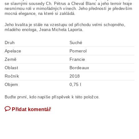
se slavnými sousedy Ch. Pétrus a Cheval Blanc a jeho terroir hraje
nesmírnou roli v mimořádných vínech. Jeho předností je především
mocná elegance, na které si zakládá.
Jeho kvalita je stále na vzestupu od příchodu velmi schopného,
mladého enologa, Jeana Michela Laporta.
Druh
Suché
Apelace
Pomerol
Země
Francie
Oblast
Bordeaux
Ročník
2018
Objem
0,75 l
Buďte první, kdo napíše příspěvek k této položce.
Přidat komentář