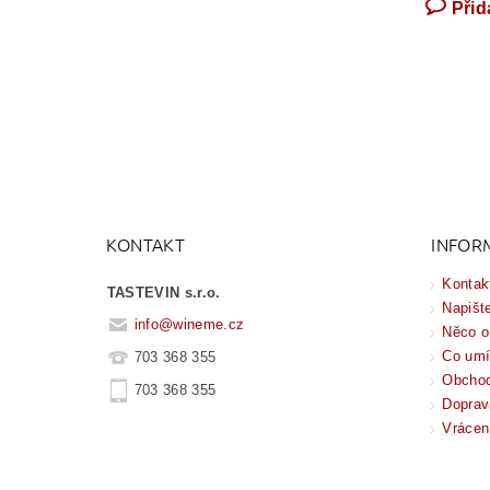
Přid
KONTAKT
INFOR
Kontak
TASTEVIN s.r.o.
Napišt
info
@
wineme.cz
Něco o
Co um
703 368 355
Obchod
703 368 355
Doprav
Vrácen