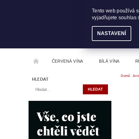
703 368 355
INFO@WINEME.CZ
Tento web používá s
vyjadřujete souhlas 
NASTAVENÍ
ČERVENÁ VÍNA
BÍLÁ VÍNA
R
Domů
Arc
ROČNÍKOVÝ ALKOHOL
ROZCESTNÍK VÍN
HLEDAT