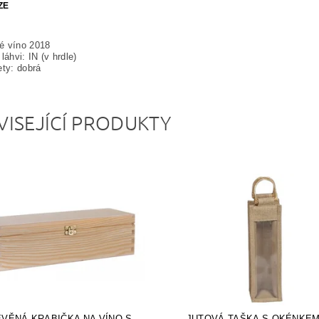
ZE
é víno 2018
láhvi: IN (v hrdle)
ety: dobrá
VISEJÍCÍ PRODUKTY
VĚNÁ KRABIČKA NA VÍNO S
JUTOVÁ TAŠKA S OKÉNKEM