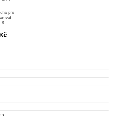
odná pro
darovat
 8...
 Kč
no