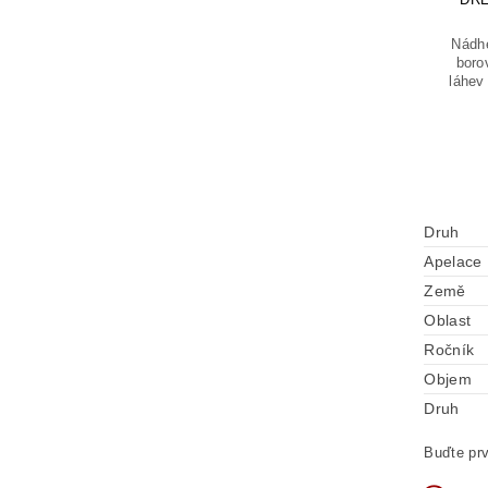
Nádhe
boro
láhev 
Druh
Apelace
Země
Oblast
Ročník
Objem
Druh
Buďte prv