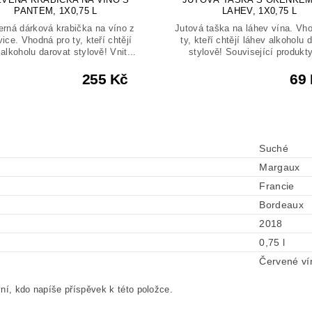
PANTEM, 1X0,75 L
LAHEV, 1X0,75 L
rná dárková krabička na víno z
Jutová taška na láhev vína. Vh
vice. Vhodná pro ty, kteří chtějí
ty, kteří chtějí láhev alkoholu 
alkoholu darovat stylově! Vnit...
stylově! Související produkty
255 Kč
69
Suché
Margaux
Francie
Bordeaux
2018
0,75 l
Červené ví
ní, kdo napíše příspěvek k této položce.