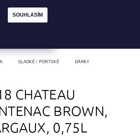
|
CZK
PŘIHLÁŠENÍ
REGISTRACE
EUR
SOUHLASÍM
0
0 Kč
A
SLADKÉ / PORTSKÉ
DÁRKY
18 CHATEAU
NTENAC BROWN,
RGAUX, 0,75L