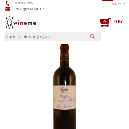
703 368 355
CZK
EUR
INFO@WINEME.CZ
0
0 Kč