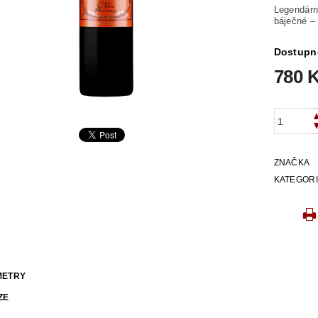
Legendárn
báječné –
Dostupn
780 
ZNAČKA
KATEGOR
METRY
ZE