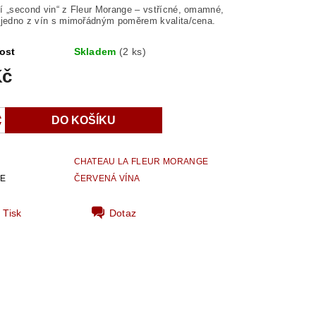
í „second vin“ z Fleur Morange – vstřícné, omamné,
 jedno z vín s mimořádným poměrem kvalita/cena.
ost
Skladem
(2 ks)
Kč
CHATEAU LA FLEUR MORANGE
IE
ČERVENÁ VÍNA
Tisk
Dotaz