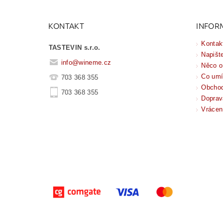
KONTAKT
INFOR
Kontak
TASTEVIN s.r.o.
Napišt
info
@
wineme.cz
Něco o
Co um
703 368 355
Obchod
703 368 355
Doprav
Vrácen