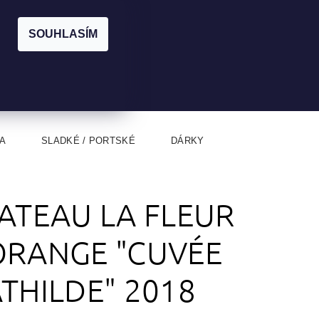
|
CZK
PŘIHLÁŠENÍ
REGISTRACE
EUR
SOUHLASÍM
0
0 Kč
A
SLADKÉ / PORTSKÉ
DÁRKY
ATEAU LA FLEUR
RANGE "CUVÉE
THILDE" 2018