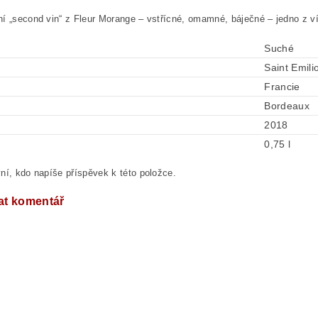
í „second vin“ z Fleur Morange – vstřícné, omamné, báječné – jedno z 
Suché
Saint Emili
Francie
Bordeaux
2018
0,75 l
ní, kdo napíše příspěvek k této položce.
at komentář