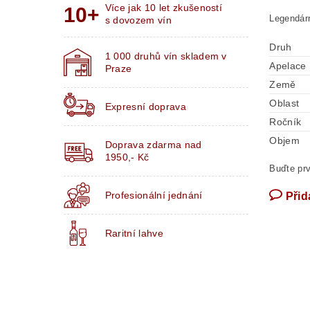
Více jak 10 let zkušeností
Legendárn
s dovozem vín
Druh
1 000 druhů vín skladem v
Apelace
Praze
Země
Oblast
Expresní doprava
Ročník
Objem
Doprava zdarma nad
1950,- Kč
Buďte prv
Profesionální jednání
Přid
Raritní lahve