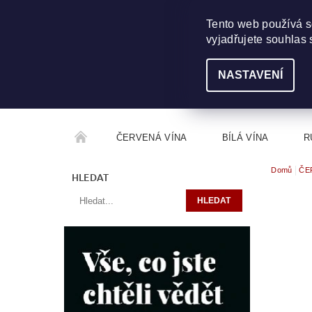
703 368 355
INFO@WINEME.CZ
Tento web používá s
vyjadřujete souhlas 
NASTAVENÍ
ČERVENÁ VÍNA
BÍLÁ VÍNA
R
Domů
ČE
ROČNÍKOVÝ ALKOHOL
ROZCESTNÍK VÍN
HLEDAT