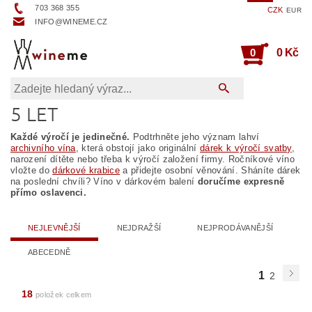
703 368 355
CZK
EUR
INFO@WINEME.CZ
0
0 Kč
5 LET
Každé výročí je jedinečné.
Podtrhněte jeho význam lahví
archivního vína
, která obstojí jako originální
dárek k výročí svatby
,
narození dítěte nebo třeba k výročí založení firmy. Ročníkové víno
vložte do
dárkové krabice
a přidejte osobní věnování. Sháníte dárek
na poslední chvíli? Víno v dárkovém balení
doručíme expresně
přímo oslavenci.
NEJLEVNĚJŠÍ
NEJDRAŽŠÍ
NEJPRODÁVANĚJŠÍ
ABECEDNĚ
1
2
18
položek celkem