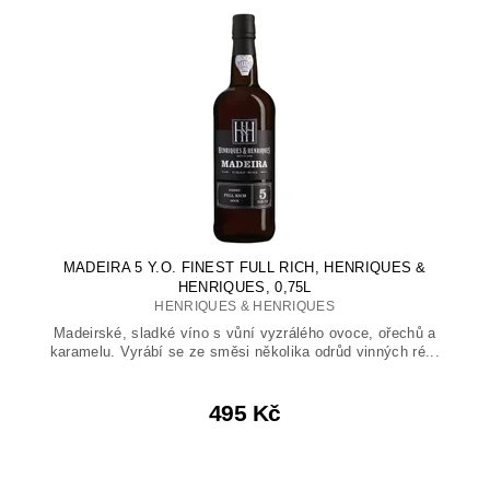
MADEIRA 5 Y.O. FINEST FULL RICH, HENRIQUES &
HENRIQUES, 0,75L
HENRIQUES & HENRIQUES
Madeirské, sladké víno s vůní vyzrálého ovoce, ořechů a
karamelu. Vyrábí se ze směsi několika odrůd vinných ré...
495 Kč