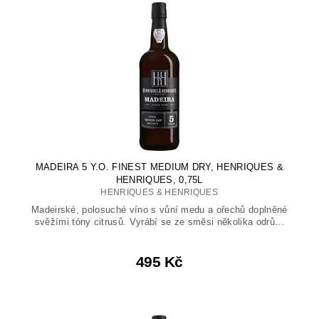
MADEIRA 5 Y.O. FINEST MEDIUM DRY, HENRIQUES &
HENRIQUES, 0,75L
HENRIQUES & HENRIQUES
Madeirské, polosuché víno s vůní medu a ořechů doplněné
svěžími tóny citrusů. Vyrábí se ze směsi několika odrů...
495 Kč