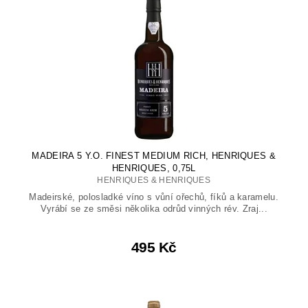
MADEIRA 5 Y.O. FINEST MEDIUM RICH, HENRIQUES &
HENRIQUES, 0,75L
HENRIQUES & HENRIQUES
Madeirské, polosladké víno s vůní ořechů, fíků a karamelu.
Vyrábí se ze směsi několika odrůd vinných rév. Zraj...
495 Kč