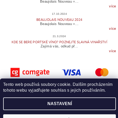
Beaujolais Nouveau =...
více
17.10.2024
BEAUJOLAIS NOUVEAU 2024
Beaujolais Nouveau =...
více
21.3.2024
KDE SE BERE PORTSKÉ VÍNO? POZNEJTE SLAVNÁ VINAŘSTVÍ
Zajímá vás, odkud př...
více
Tento web používá soubory cookie. Dalším procházením
tohoto webu vyjadřujete souhlas s jejich používáním.
Upravit nastavení cookies
2026 © Wineme.cz, všechna práva vyhrazena
NASTAVENÍ
Vytvořil Shoptet