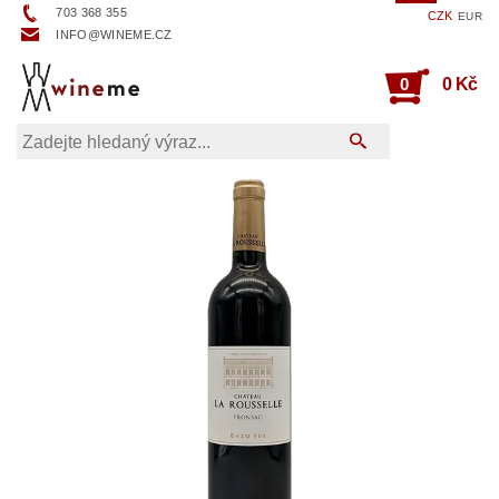
703 368 355
CZK
EUR
INFO@WINEME.CZ
0
0 Kč