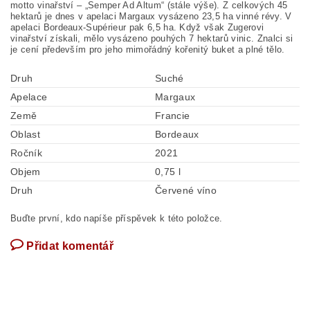
motto vinařství – „Semper Ad Altum“ (stále výše). Z celkových 45
hektarů je dnes v apelaci Margaux vysázeno 23,5 ha vinné révy. V
apelaci Bordeaux-Supérieur pak 6,5 ha. Když však Zugerovi
vinařství získali, mělo vysázeno pouhých 7 hektarů vinic. Znalci si
je cení především pro jeho mimořádný kořenitý buket a plné tělo.
Druh
Suché
Apelace
Margaux
Země
Francie
Oblast
Bordeaux
Ročník
2021
Objem
0,75 l
Druh
Červené víno
Buďte první, kdo napíše příspěvek k této položce.
Přidat komentář