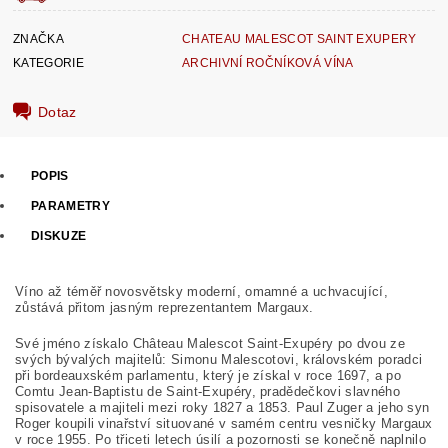
ZNAČKA
CHATEAU MALESCOT SAINT EXUPERY
KATEGORIE
ARCHIVNÍ ROČNÍKOVÁ VÍNA
Dotaz
POPIS
PARAMETRY
DISKUZE
Víno až téměř novosvětsky moderní, omamné a uchvacující,
zůstává přitom jasným reprezentantem Margaux.
Své jméno získalo Château Malescot Saint-Exupéry po dvou ze
svých bývalých majitelů: Simonu Malescotovi, královském poradci
při bordeauxském parlamentu, který je získal v roce 1697, a po
Comtu Jean-Baptistu de Saint-Exupéry, pradědečkovi slavného
spisovatele a majiteli mezi roky 1827 a 1853. Paul Zuger a jeho syn
Roger koupili vinařství situované v samém centru vesničky Margaux
v roce 1955. Po třiceti letech úsilí a pozornosti se konečně naplnilo