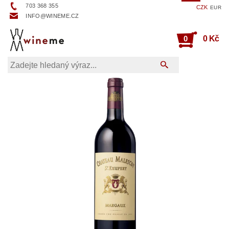
703 368 355
CZK
EUR
INFO@WINEME.CZ
0
0 Kč