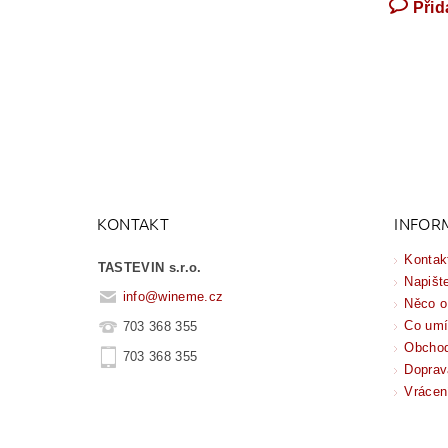
Přid
KONTAKT
INFOR
Kontak
TASTEVIN s.r.o.
Napišt
info
@
wineme.cz
Něco o
Co um
703 368 355
Obchod
703 368 355
Doprav
Vrácen