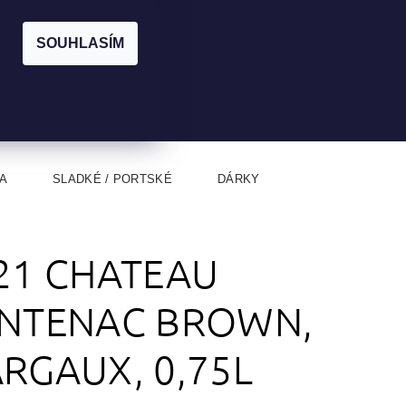
|
CZK
PŘIHLÁŠENÍ
REGISTRACE
EUR
SOUHLASÍM
0
0 Kč
A
SLADKÉ / PORTSKÉ
DÁRKY
21 CHATEAU
NTENAC BROWN,
RGAUX, 0,75L