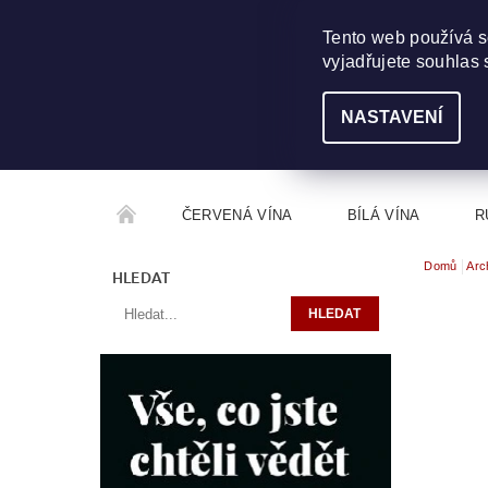
703 368 355
INFO@WINEME.CZ
Tento web používá s
vyjadřujete souhlas 
NASTAVENÍ
ČERVENÁ VÍNA
BÍLÁ VÍNA
R
Domů
Arc
ROČNÍKOVÝ ALKOHOL
ROZCESTNÍK VÍN
HLEDAT