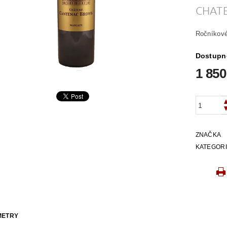
CHAT
Ročníkové
Dostupn
1 850
ZNAČKA
KATEGOR
METRY