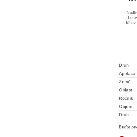
Nádhe
boro
láhev 
Druh
Apelace
Země
Oblast
Ročník
Objem
Druh
Buďte prv