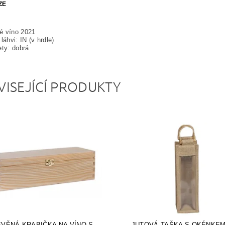
ZE
é víno 2021
láhvi: IN (v hrdle)
ety: dobrá
VISEJÍCÍ PRODUKTY
VĚNÁ KRABIČKA NA VÍNO S
JUTOVÁ TAŠKA S OKÉNKEM