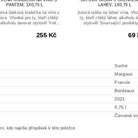
PANTEM, 1X0,75 L
LAHEV, 1X0,75 L
rná dárková krabička na víno z
Jutová taška na láhev vína. Vh
vice. Vhodná pro ty, kteří chtějí
ty, kteří chtějí láhev alkoholu 
alkoholu darovat stylově! Vnit...
stylově! Související produkty
255 Kč
69
Suché
Margaux
Francie
Bordeaux
2021
0,75 l
Červené ví
ní, kdo napíše příspěvek k této položce.