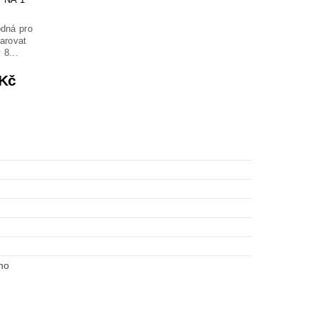
odná pro
darovat
 8...
 Kč
no