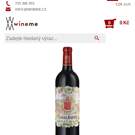
703 368 355
CZK
EUR
INFO@WINEME.CZ
0
0 Kč