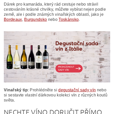
Dárek pro kamaráda, který rád cestuje nebo strávil
cestováním krásné chvilky, můžete vybírat nejen podle
země, ale i podle známých vinařských oblastí, jako je
Bordeaux
,
Burgundsko
nebo
Toskánsko
.
Vinařský tip
: Prohlédněte si
degustační sady vín
nebo
si sestavte vlastní dárkovou kolekci vín z různých koutů
světa.
NECHTE VÍNO DORUČIT PŘÍMO