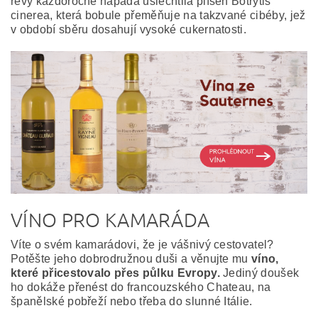
révy každoročně napadá ušlechtilá plíseň Botrytis
cinerea, která bobule přeměňuje na takzvané cibéby, jež
v období sběru dosahují vysoké cukernatosti.
VÍNO PRO KAMARÁDA
Víte o svém kamarádovi, že je vášnivý cestovatel?
Potěšte jeho dobrodružnou duši a věnujte mu
víno,
které přicestovalo přes půlku Evropy.
Jediný doušek
ho dokáže přenést do francouzského Chateau, na
španělské pobřeží nebo třeba do slunné Itálie.