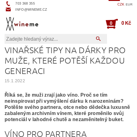
703 368 355
CZK
EUR
INFO@WINEME.CZ
0
0 Kč
VINAŘSKÉ TIPY NA DÁRKY PRO
MUŽE, KTERÉ POTĚŠÍ KAŽDOU
GENERACI
15.1.2022
Říká se, že muži zrají jako víno. Proč se tím
neinspirovat při vymýšlení dárku k narozeninám?
Potěšte svého partnera, otce nebo dědečka luxusně
zabaleným archivním vínem, které proměnilo svůj
potenciál v lahodné chutě a nezaměnitelný buket.
VÍNO PRO PARTNERA