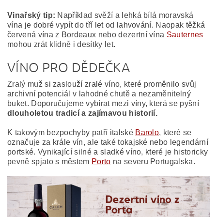
Vinařský tip:
Například svěží a lehká bílá moravská
vína je dobré vypít do tří let od lahvování. Naopak těžká
červená vína z Bordeaux nebo dezertní vína
Sauternes
mohou zrát klidně i desítky let.
VÍNO PRO DĚDEČKA
Zralý muž si zaslouží zralé víno, které proměnilo svůj
archivní potenciál v lahodné chutě a nezaměnitelný
buket. Doporučujeme vybírat mezi víny, která se pyšní
dlouholetou tradicí a zajímavou historií.
K takovým bezpochyby patří italské
Barolo
, které se
označuje za krále vín, ale také tokajské nebo legendární
portské. Vynikající silné a sladké víno, které je historicky
pevně spjato s městem
Porto
na severu Portugalska.