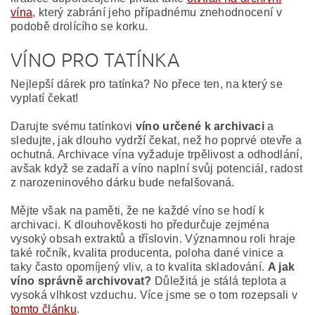
vína
, který zabrání jeho případnému znehodnocení v
podobě drolícího se korku.
VÍNO PRO TATÍNKA
Nejlepší dárek pro tatínka? No přece ten, na který se
vyplatí čekat!
Darujte svému tatínkovi
víno určené k archivaci
a
sledujte, jak dlouho vydrží čekat, než ho poprvé otevře a
ochutná. Archivace vína vyžaduje trpělivost a odhodlání,
avšak když se zadaří a víno naplní svůj potenciál, radost
z narozeninového dárku bude nefalšovaná.
Mějte však na paměti, že ne každé víno se hodí k
archivaci. K dlouhověkosti ho předurčuje zejména
vysoký obsah extraktů a tříslovin. Významnou roli hraje
také ročník, kvalita producenta, poloha dané vinice a
taky často opomíjený vliv, a to kvalita skladování.
A jak
víno správně archivovat?
Důležitá je stálá teplota a
vysoká vlhkost vzduchu. Více jsme se o tom rozepsali v
tomto článku
.