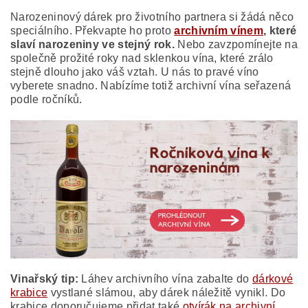
Narozeninový dárek pro životního partnera si žádá něco
speciálního. Překvapte ho proto
archivním vínem
, které
slaví narozeniny ve stejný rok.
Nebo zavzpomínejte na
společně prožité roky nad sklenkou vína, které zrálo
stejně dlouho jako váš vztah. U nás to pravé víno
vyberete snadno. Nabízíme totiž archivní vína seřazená
podle ročníků.
Vinařský tip:
Láhev archivního vína zabalte do
dárkové
krabice
vystlané slámou, aby dárek náležitě vynikl. Do
krabice doporučujeme přidat také
otvírák na archivní