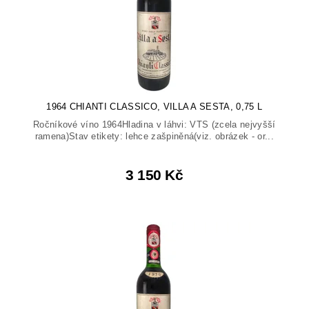
1964 CHIANTI CLASSICO, VILLA A SESTA, 0,75 L
Ročníkové víno 1964Hladina v láhvi: VTS (zcela nejvyšší
ramena)Stav etikety: lehce zašpiněná(viz. obrázek - or...
3 150 Kč