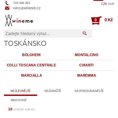
703 368 355
CZK
EUR
INFO@WINEME.CZ
0
0 Kč
TOSKÁNSKO
BOLGHERI
MONTALCINO
COLLI TOSCANA CENTRALE
CHIANTI
MARCIALLA
MAREMMA
NEJLEVNĚJŠÍ
NEJDRAŽŠÍ
NEJPRODÁVANĚJŠÍ
ABECEDNĚ
10
položek celkem