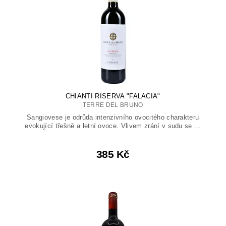
CHIANTI RISERVA "FALACIA"
TERRE DEL BRUNO
Sangiovese je odrůda intenzivního ovocitého charakteru
evokující třešně a letní ovoce. Vlivem zrání v sudu se ...
385 Kč