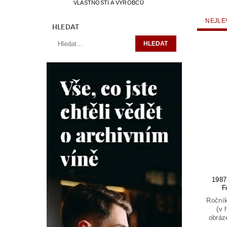
VLASTNOSTÍ A VÝROBCŮ
NEJLE
HLEDAT
198
F
Ročník
(v 
obráz