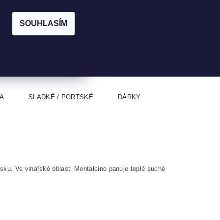
|
CZK
PŘIHLÁŠENÍ
REGISTRACE
EUR
SOUHLASÍM
0
0 Kč
A
SLADKÉ / PORTSKÉ
DÁRKY
sku. Ve vinařské oblasti Montalcino panuje teplé suché