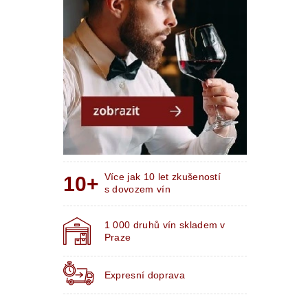
Více jak 10 let zkušeností
s dovozem vín
1 000 druhů vín skladem v
Praze
Expresní doprava