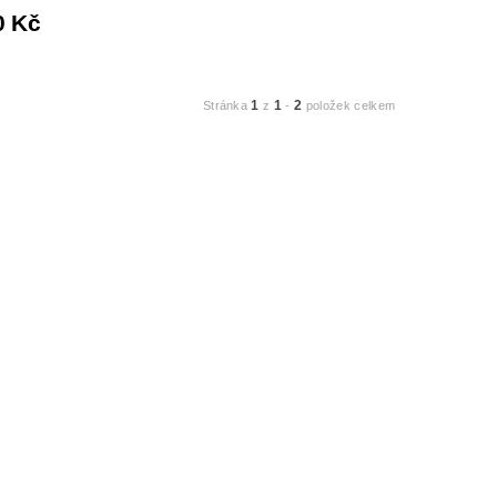
0 Kč
1
1
2
Stránka
z
-
položek celkem