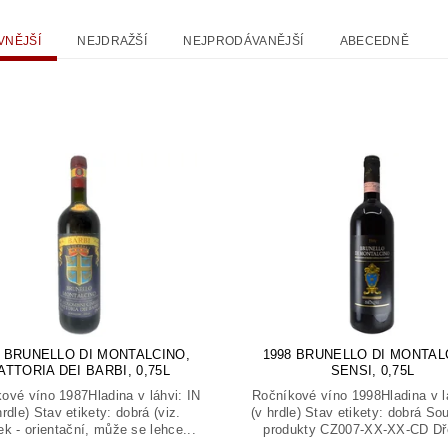
VNĚJŠÍ
NEJDRAŽŠÍ
NEJPRODÁVANĚJŠÍ
ABECEDNĚ
7 BRUNELLO DI MONTALCINO,
1998 BRUNELLO DI MONTAL
ATTORIA DEI BARBI, 0,75L
SENSI, 0,75L
ové víno 1987Hladina v láhvi: IN
Ročníkové víno 1998Hladina v l
hrdle) Stav etikety: dobrá (viz.
(v hrdle) Stav etikety: dobrá Sou
ek - orientační, může se lehce...
produkty CZ007-XX-XX-CD Dře