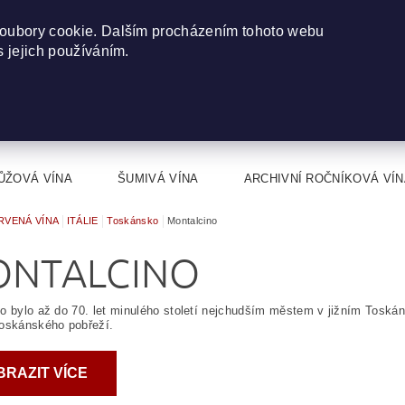
oubory cookie. Dalším procházením tohoto webu
s jejich používáním.
ŮŽOVÁ VÍNA
ŠUMIVÁ VÍNA
ARCHIVNÍ ROČNÍKOVÁ VÍN
RVENÁ VÍNA
ITÁLIE
Toskánsko
Montalcino
NTALCINO
o bylo až do 70. let minulého století nejchudším městem v jižním Toskán
toskánského pobřeží.
BRAZIT VÍCE