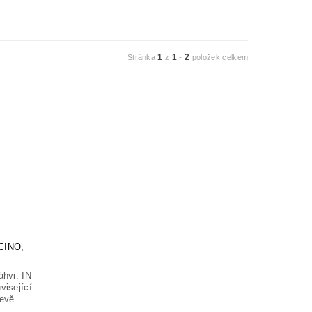
1
1
2
Stránka
z
-
položek celkem
CINO,
áhvi: IN
visející
vě...