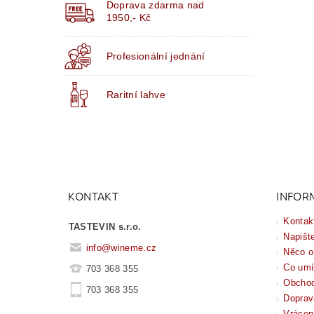
Doprava zdarma nad
1950,- Kč
Profesionální jednání
Raritní lahve
KONTAKT
INFOR
Kontak
TASTEVIN s.r.o.
Napišt
info
@
wineme.cz
Něco o
Co um
703 368 355
Obchod
703 368 355
Doprav
Vrácen