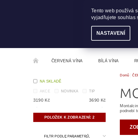
703 368 355
INFO@WINEME.CZ
Tento web používá s
vyjadřujete souhlas 
NASTAVENÍ
ČERVENÁ VÍNA
BÍLÁ VÍNA
R
Domů
ČE
ROČNÍKOVÝ ALKOHOL
ROZCESTNÍK VÍN
NA SKLADĚ
MO
AKCE
NOVINKA
TIP
3190
Kč
3690
Kč
Montalcin
podnebí 
POLOŽEK K ZOBRAZENÍ:
2
ZO
FILTR PODLE PARAMETRŮ,