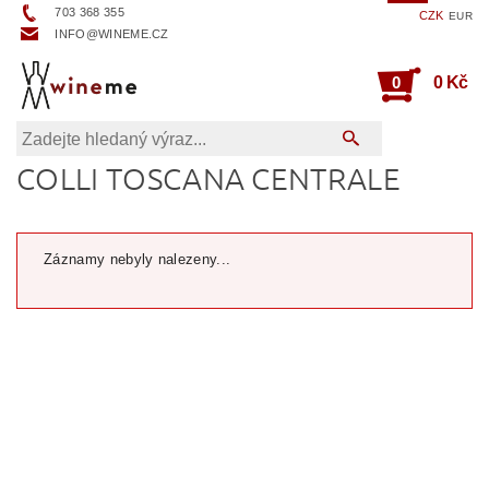
703 368 355
CZK
EUR
INFO@WINEME.CZ
0
0 Kč
COLLI TOSCANA CENTRALE
Záznamy nebyly nalezeny...