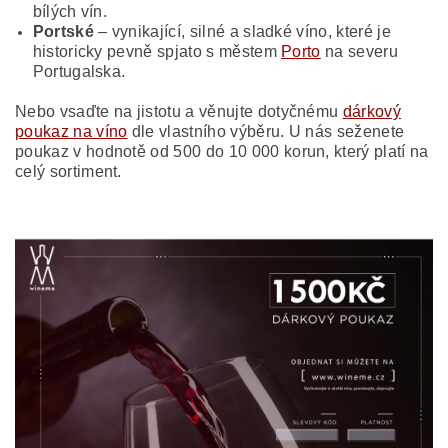
bílých vín.
Portské
– vynikající, silné a sladké víno, které je
historicky pevně spjato s městem
Porto
na severu
Portugalska.
Nebo vsaďte na jistotu a věnujte dotyčnému
dárkový
poukaz na víno
dle vlastního výběru. U nás seženete
poukaz v hodnotě od 500 do 10 000 korun, který platí na
celý sortiment.