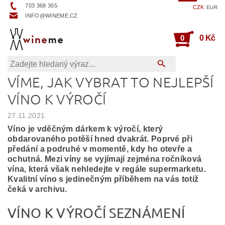
703 368 355
CZK
EUR
INFO@WINEME.CZ
0
0 Kč
VÍME, JAK VYBRAT TO NEJLEPŠÍ
VÍNO K VÝROČÍ
27.11.2021
Víno je vděčným dárkem k výročí, který
obdarovaného potěší hned dvakrát. Poprvé při
předání a podruhé v momentě, kdy ho otevře a
ochutná. Mezi víny se vyjímají zejména ročníková
vína, která však nehledejte v regále supermarketu.
Kvalitní víno s jedinečným příběhem na vás totiž
čeká v archivu.
VÍNO K VÝROČÍ SEZNÁMENÍ