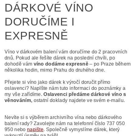
DÁRKOVÉ VÍNO
DORUČÍME I
EXPRESNĚ
Víno v dárkovém balení vám doručíme do 2 pracovních
dnů. Pokud ale řešíte dárek na poslední chvíli, po
dohodě vám
víno dodáme expresně
– po Praze během
několika hodin, mimo Prahu do druhého dne.
Přejete si víno jako dárek k výročí doručit přímo
oslavenci? NapIšte nám tuto informaci do poznámky a
my vše zařídíme.
Oslavenci předáme dárkové víno s
věnováním,
ostatní doklady najdete ve svém e-mailu.
Nevíte si s výběrem archivního vína nebo dárkového
balení rady? Zavolejte nám na telefonní číslo 737 050
950 nebo
napište
. Společně vymyslíme dárek, který
vykouzlí úsměv na tváři!