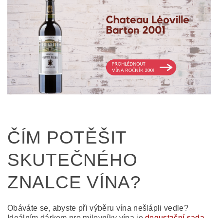
ČÍM POTĚŠIT
SKUTEČNÉHO
ZNALCE VÍNA?
Obáváte se, abyste při výběru vína nešlápli vedle?
Ideálním dárkem pro milovníky vína je
degustační sada