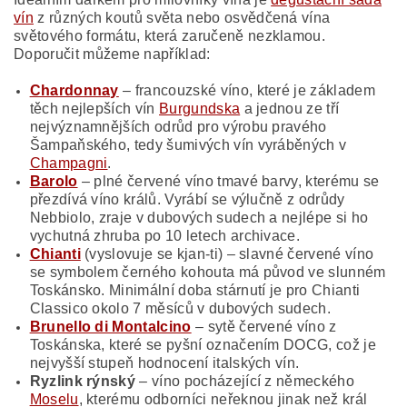
vín
z různých koutů světa nebo osvědčená vína
světového formátu, která zaručeně nezklamou.
Doporučit můžeme například:
Chardonnay
– francouzské víno, které je základem
těch nejlepších vín
Burgundska
a jednou ze tří
nejvýznamnějších odrůd pro výrobu pravého
Šampaňského, tedy šumivých vín vyráběných v
Champagni
.
Barolo
– plné červené víno tmavé barvy, kterému se
přezdívá víno králů. Vyrábí se výlučně z odrůdy
Nebbiolo, zraje v dubových sudech a nejlépe si ho
vychutná zhruba po 10 letech archivace.
Chianti
(vyslovuje se kjan-ti) – slavné červené víno
se symbolem černého kohouta má původ ve slunném
Toskánsko. Minimální doba stárnutí je pro Chianti
Classico okolo 7 měsíců v dubových sudech.
Brunello di Montalcino
– sytě červené víno z
Toskánska, které se pyšní označením DOCG, což je
nejvyšší stupeň hodnocení italských vín.
Ryzlink rýnský
– víno pocházející z německého
Moselu
, kterému odborníci neřeknou jinak než král