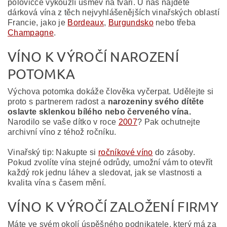
polovičce vykouzlí úsměv na tváři. U nás najdete
dárková vína z těch nejvyhlášenějších vinařských oblastí
Francie, jako je
Bordeaux
,
Burgundsko
nebo třeba
Champagne
.
VÍNO K VÝROČÍ NAROZENÍ
POTOMKA
Výchova potomka dokáže člověka vyčerpat. Udělejte si
proto s partnerem radost a
narozeniny svého dítěte
oslavte sklenkou bílého nebo červeného vína.
Narodilo se vaše dítko v roce
2007
? Pak ochutnejte
archivní víno z téhož ročníku.
Vinařský tip: Nakupte si
ročníkové víno
do zásoby.
Pokud zvolíte vína stejné odrůdy, umožní vám to otevřít
každý rok jednu láhev a sledovat, jak se vlastnosti a
kvalita vína s časem mění.
VÍNO K VÝROČÍ ZALOŽENÍ FIRMY
Máte ve svém okolí úspěšného podnikatele, který má za