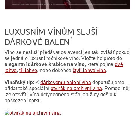
LUXUSNÍM VÍNŮM SLUŠÍ
DÁRKOVÉ BALENÍ
Víno se nesluší předávat oslavenci jen tak, zvlášť pokud
se jedná o luxusní ročníkové víno. Vložte ho proto do
elegantní dárkové krabice na víno,
která pojme
dvě
lahve
,
tři lahve
, nebo dokonce
čtyři lahve vína
.
Vinařský tip:
K
dárkovému balení vína
doporučujeme
přidat také speciální
otvírák na archivní vína
. Pomocí něj
lze otevřít i vína úctyhodného stáří, aniž by došlo k
poškození korku.