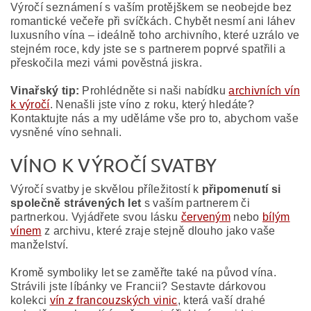
Výročí seznámení s vaším protějškem se neobejde bez
romantické večeře při svíčkách. Chybět nesmí ani láhev
luxusního vína – ideálně toho archivního, které uzrálo ve
stejném roce, kdy jste se s partnerem poprvé spatřili a
přeskočila mezi vámi pověstná jiskra.
Vinařský tip:
Prohlédněte si naši nabídku
archivních vín
k výročí
. Nenašli jste víno z roku, který hledáte?
Kontaktujte nás a my uděláme vše pro to, abychom vaše
vysněné víno sehnali.
VÍNO K VÝROČÍ SVATBY
Výročí svatby je skvělou příležitostí k
připomenutí si
společně strávených let
s vaším partnerem či
partnerkou. Vyjádřete svou lásku
červeným
nebo
bílým
vínem
z archivu, které zraje stejně dlouho jako vaše
manželství.
Kromě symboliky let se zaměřte také na původ vína.
Strávili jste líbánky ve Francii? Sestavte dárkovou
kolekci
vín z francouzských vinic
, která vaší drahé