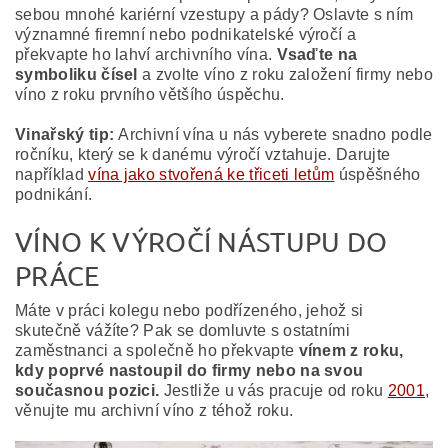
sebou mnohé kariérní vzestupy a pády? Oslavte s ním
významné firemní nebo podnikatelské výročí a
překvapte ho lahví archivního vína.
Vsaďte na
symboliku čísel
a zvolte víno z roku založení firmy nebo
víno z roku prvního většího úspěchu.
Vinařský tip:
Archivní vína u nás vyberete snadno podle
ročníku, který se k danému výročí vztahuje. Darujte
například
vína jako stvořená ke třiceti letům
úspěšného
podnikání.
VÍNO K VÝROČÍ NÁSTUPU DO
PRÁCE
Máte v práci kolegu nebo podřízeného, jehož si
skutečně vážíte? Pak se domluvte s ostatními
zaměstnanci a společně ho překvapte
vínem z roku,
kdy poprvé nastoupil do firmy nebo na svou
současnou pozici.
Jestliže u vás pracuje od roku
2001
,
věnujte mu archivní víno z téhož roku.