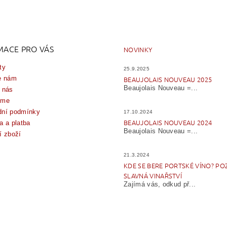
MACE PRO VÁS
NOVINKY
ty
25.9.2025
e nám
BEAUJOLAIS NOUVEAU 2025
Beaujolais Nouveau =...
 nás
íme
ní podmínky
17.10.2024
BEAUJOLAIS NOUVEAU 2024
a a platba
Beaujolais Nouveau =...
í zboží
21.3.2024
KDE SE BERE PORTSKÉ VÍNO? PO
SLAVNÁ VINAŘSTVÍ
Zajímá vás, odkud př...