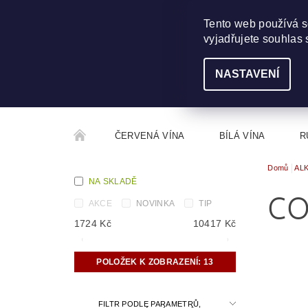
703 368 355
INFO@WINEME.CZ
Tento web používá s
vyjadřujete souhlas 
NASTAVENÍ
ČERVENÁ VÍNA
BÍLÁ VÍNA
R
Domů
AL
ROČNÍKOVÝ ALKOHOL
ROZCESTNÍK VÍN
NA SKLADĚ
CO
AKCE
NOVINKA
TIP
1724
Kč
10417
Kč
POLOŽEK K ZOBRAZENÍ:
13
FILTR PODLE PARAMETRŮ,