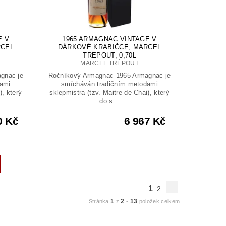
E V
1965 ARMAGNAC VINTAGE V
RCEL
DÁRKOVÉ KRABIČCE, MARCEL
TREPOUT, 0,70L
MARCEL TRÉPOUT
gnac je
Ročníkový Armagnac 1965 Armagnac je
ami
smícháván tradičním metodami
), který
sklepmistra (tzv. Maitre de Chai), který
do s...
0 Kč
6 967 Kč
1
2
1
2
13
Stránka
z
-
položek celkem