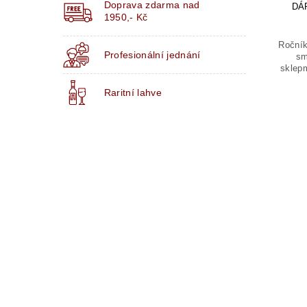
Doprava zdarma nad
DÁ
1950,- Kč
Roční
Profesionální jednání
sm
sklepm
Raritní lahve