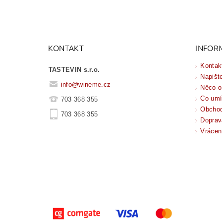
KONTAKT
INFOR
Kontak
TASTEVIN s.r.o.
Napišt
info
@
wineme.cz
Něco o
Co um
703 368 355
Obchod
703 368 355
Doprav
Vrácen