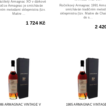
ctiletý Armagnac XO v dárkové
Ročníkový Armagnac 1991 Arma
bičce Armagnac je smícháván
smícháván tradičním metod
čním metodami sklepmistra (tzv.
sklepmistra (tzv. Maitre de Chai
Maitre ...
do s...
1 724 Kč
2 42
986 ARMAGNAC VINTAGE V
1985 ARMAGNAC VINTAG