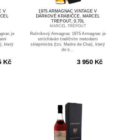
E V
1975 ARMAGNAC VINTAGE V
RCEL
DÁRKOVÉ KRABIČCE, MARCEL
TREPOUT, 0,70L
MARCEL TRÉPOUT
gnac je
Ročníkový Armagnac 1975 Armagnac je
ami
smícháván tradičním metodami
), který
sklepmistra (tzv. Maitre de Chai), který
do s...
5 Kč
3 950 Kč