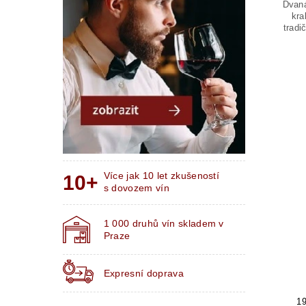
Dvaná
kra
tradi
Více jak 10 let zkušeností
s dovozem vín
1 000 druhů vín skladem v
Praze
Expresní doprava
1