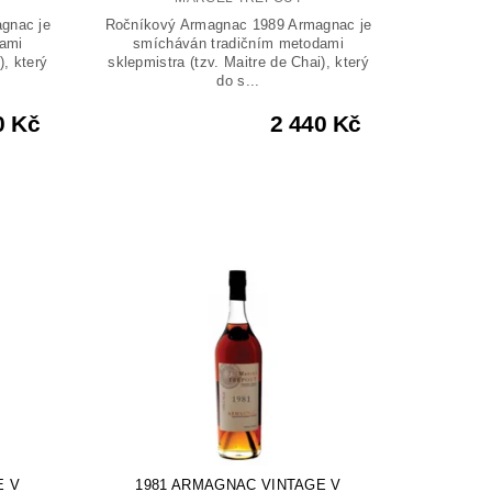
gnac je
Ročníkový Armagnac 1989 Armagnac je
ami
smícháván tradičním metodami
), který
sklepmistra (tzv. Maitre de Chai), který
do s...
0 Kč
2 440 Kč
E V
1981 ARMAGNAC VINTAGE V