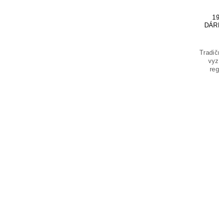
1
DÁR
Tradič
vyz
re