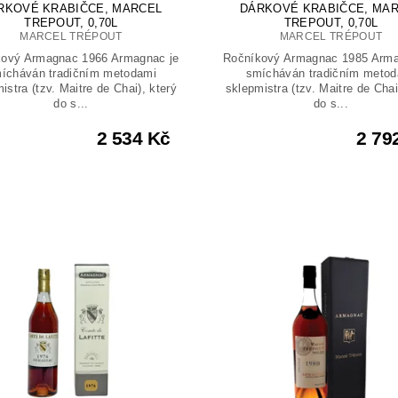
RKOVÉ KRABIČCE, MARCEL
DÁRKOVÉ KRABIČCE, MA
TREPOUT, 0,70L
TREPOUT, 0,70L
MARCEL TRÉPOUT
MARCEL TRÉPOUT
kový Armagnac 1966 Armagnac je
Ročníkový Armagnac 1985 Arma
ícháván tradičním metodami
smícháván tradičním metod
istra (tzv. Maitre de Chai), který
sklepmistra (tzv. Maitre de Chai
do s...
do s...
2 534 Kč
2 79