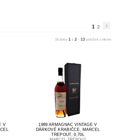
1
2
1
2
13
Stránka
z
-
položek celkem
E V
1989 ARMAGNAC VINTAGE V
RCEL
DÁRKOVÉ KRABIČCE, MARCEL
TREPOUT, 0,70L
MARCEL TRÉPOUT