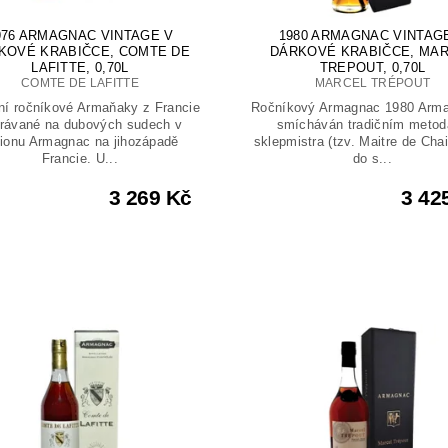
976 ARMAGNAC VINTAGE V
1980 ARMAGNAC VINTAG
KOVÉ KRABIČCE, COMTE DE
DÁRKOVÉ KRABIČCE, MA
LAFITTE, 0,70L
TREPOUT, 0,70L
COMTE DE LAFITTE
MARCEL TRÉPOUT
ní ročníkové Armaňaky z Francie
Ročníkový Armagnac 1980 Arma
rávané na dubových sudech v
smícháván tradičním metod
gionu Armagnac na jihozápadě
sklepmistra (tzv. Maitre de Chai
Francie. U...
do s...
3 269 Kč
3 42