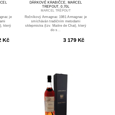
RCEL
DÁRKOVÉ KRABIČCE, MARCEL
TREPOUT, 0,70L
MARCEL TRÉPOUT
gnac je
Ročníkový Armagnac 1981 Armagnac je
ami
smícháván tradičním metodami
), který
sklepmistra (tzv. Maitre de Chai), který
do s...
2 Kč
3 179 Kč