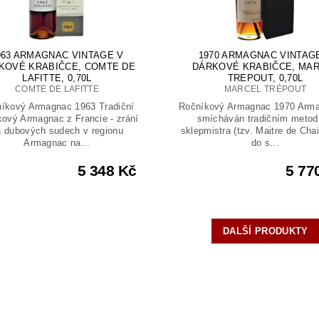
963 ARMAGNAC VINTAGE V
1970 ARMAGNAC VINTAG
KOVÉ KRABIČCE, COMTE DE
DÁRKOVÉ KRABIČCE, MA
LAFITTE, 0,70L
TREPOUT, 0,70L
COMTE DE LAFITTE
MARCEL TRÉPOUT
íkový Armagnac 1963 Tradiční
Ročníkový Armagnac 1970 Arma
kový Armagnac z Francie - zrání
smícháván tradičním metod
a dubových sudech v regionu
sklepmistra (tzv. Maitre de Chai
Armagnac na...
do s...
5 348 Kč
5 77
DALŠÍ PRODUKTY