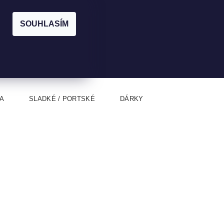
|
CZK
PŘIHLÁŠENÍ
REGISTRACE
EUR
SOUHLASÍM
0
0 Kč
A
SLADKÉ / PORTSKÉ
DÁRKY