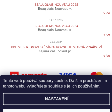
BEAUJOLAIS NOUVEAU 2025
Beaujolais Nouveau =...
více
17.10.2024
BEAUJOLAIS NOUVEAU 2024
Beaujolais Nouveau =...
více
21.3.2024
KDE SE BERE PORTSKÉ VÍNO? POZNEJTE SLAVNÁ VINAŘSTVÍ
Zajímá vás, odkud př...
více
Tento web používá soubory cookie. Dalším procházením
tohoto webu vyjadřujete souhlas s jejich používáním.
Upravit nastavení cookies
2026 © Wineme.cz, všechna práva vyhrazena
NASTAVENÍ
Vytvořil Shoptet