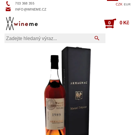
703 368 355
CZK
EUR
INFO@WINEME.CZ
0
0 Kč