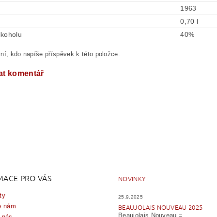
1963
0,70 l
lkoholu
40%
ní, kdo napíše příspěvek k této položce.
at komentář
MACE PRO VÁS
NOVINKY
ty
25.9.2025
e nám
BEAUJOLAIS NOUVEAU 2025
Beaujolais Nouveau =...
 nás