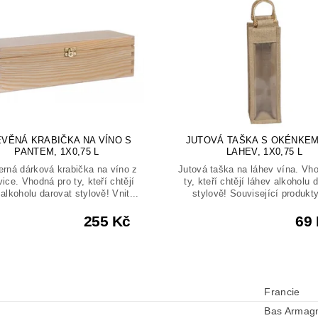
VĚNÁ KRABIČKA NA VÍNO S
JUTOVÁ TAŠKA S OKÉNKEM
PANTEM, 1X0,75 L
LAHEV, 1X0,75 L
rná dárková krabička na víno z
Jutová taška na láhev vína. Vh
vice. Vhodná pro ty, kteří chtějí
ty, kteří chtějí láhev alkoholu 
alkoholu darovat stylově! Vnit...
stylově! Související produkty
255 Kč
69
Francie
Bas Armag