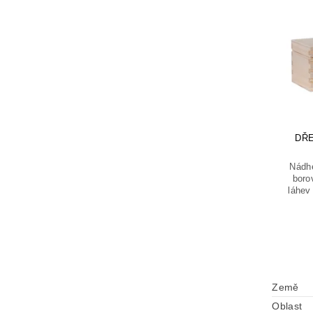
DŘE
Nádhe
boro
láhev 
Země
Oblast