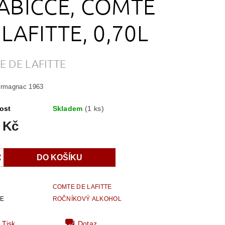
ABIČCE, COMTE
 LAFITTE, 0,70L
 DE LAFITTE
Armagnac 1963
ost
Skladem
(1 ks)
 Kč
COMTE DE LAFITTE
IE
ROČNÍKOVÝ ALKOHOL
Tisk
Dotaz