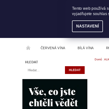
703 368 355
INFO@WINEME.CZ
Tento web používá s
vyjadřujete souhlas 
NASTAVENÍ
ČERVENÁ VÍNA
BÍLÁ VÍNA
R
Domů
AL
ROČNÍKOVÝ ALKOHOL
ROZCESTNÍK VÍN
HLEDAT