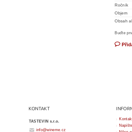
Ročník
Objem
Obsah a
Buďte prv
Přid
KONTAKT
INFOR
Kontak
TASTEVIN s.r.o.
Napišt
info
@
wineme.cz
Něco o