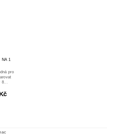
 NA 1
odná pro
darovat
 8...
 Kč
nac