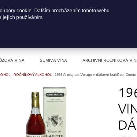
oubory cookie. Dalším procházením tohoto webu
s jejich používáním.
ŮŽOVÁ VÍNA
ŠUMIVÁ VÍNA
ARCHIVNÍ ROČNÍKOVÁ VÍN
KOHOL
ROČNÍKOVÝ ALKOHOL
1963 Armagnac Vintage v dárkové krabičce, Comte de
19
VI
DÁ