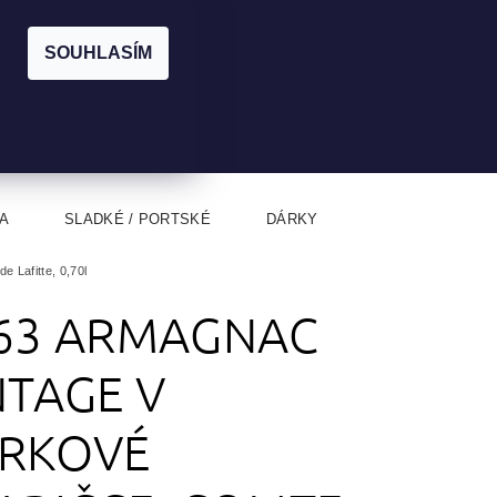
|
CZK
PŘIHLÁŠENÍ
REGISTRACE
EUR
SOUHLASÍM
0
0 Kč
A
SLADKÉ / PORTSKÉ
DÁRKY
 Lafitte, 0,70l
63 ARMAGNAC
NTAGE V
RKOVÉ