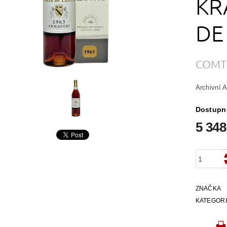
KR
DE
COMTE
Archivní 
Dostupn
5 348
ZNAČKA
KATEGOR