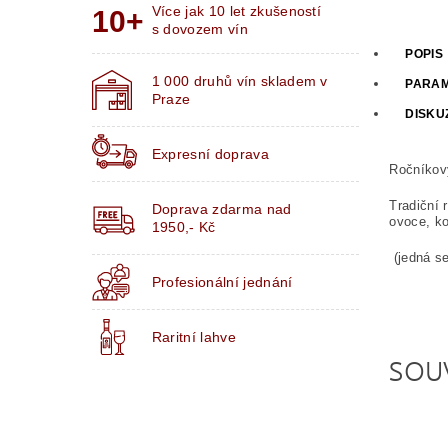
Více jak 10 let zkušeností
s dovozem vín
POPIS
1 000 druhů vín skladem v
PARA
Praze
DISKU
Expresní doprava
Ročníkov
Tradiční 
Doprava zdarma nad
ovoce, ko
1950,- Kč
(jedná se
Profesionální jednání
Raritní lahve
SOU