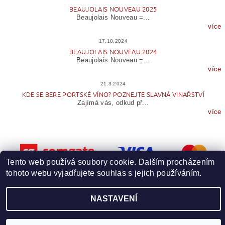
BEAUJOLAIS NOUVEAU 2025
Beaujolais Nouveau =...
více
17.10.2024
BEAUJOLAIS NOUVEAU 2024
Beaujolais Nouveau =...
více
21.3.2024
KDE SE BERE PORTSKÉ VÍNO? POZNEJTE SLAVNÁ VINAŘSTVÍ
Zajímá vás, odkud př...
více
Tento web používá soubory cookie. Dalším procházením
tohoto webu vyjadřujete souhlas s jejich používáním.
Upravit nastavení cookies
2026 © Wineme.cz, všechna práva vyhrazena
NASTAVENÍ
Vytvořil Shoptet