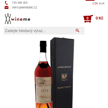
703 368 355
CZK
EUR
INFO@WINEME.CZ
0
0 Kč