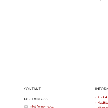
KONTAKT
INFOR
Kontak
TASTEVIN s.r.o.
Napišt
info
@
wineme.cz
Něco o