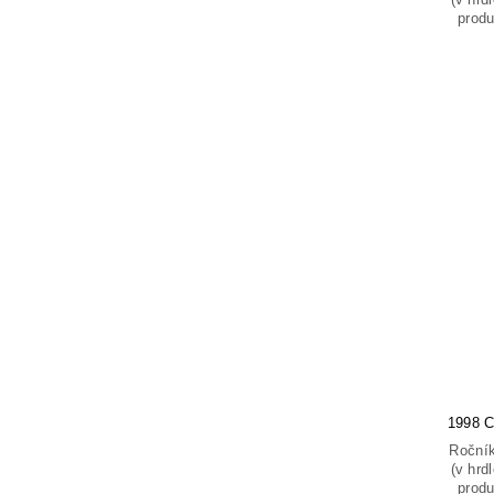
prod
1998 
Ročník
(v hrd
prod