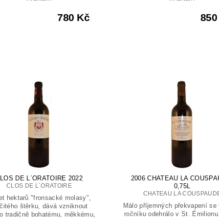
780 Kč
850
LOS DE L´ORATOIRE 2022
2006 CHATEAU LA COUSPA
CLOS DE L´ORATOIRE
0,75L
CHATEAU LA COUSPAUD
t hektarů "fronsacké molasy",
Málo příjemných překvapení se 
čitého štěrku, dává vzniknout
ročníku odehrálo v St. Émilionu
o tradičně bohatému, měkkému,