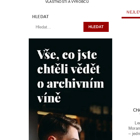
VLASTNOSTÍ A VÝROBCŮ
NEJLE
HLEDAT
CH
Le
Moran
– jed