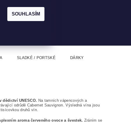
|
CZK
PŘIHLÁŠENÍ
REGISTRACE
EUR
SOUHLASÍM
0
0 Kč
A
SLADKÉ / PORTSKÉ
DÁRKY
u v dědictví UNESCO.
Na tamních vápencových a
rávající odrůdě Cabernet Sauvignon. Výsledná vína jsou
 tisícovkou druhů vín.
komplexním aroma červeného ovoce a švestek.
Zráním se