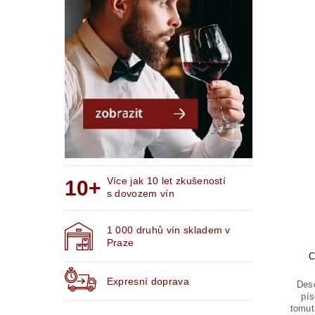
Více jak 10 let zkušeností
s dovozem vín
1 000 druhů vín skladem v
Praze
C
Expresní doprava
Dese
pís
tomut