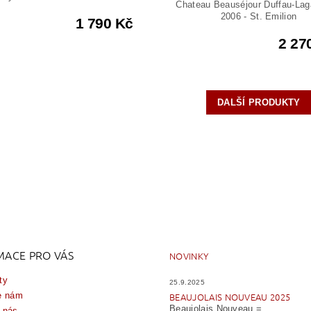
Chateau Beauséjour Duffau-Lag
2006 - St. Emilion
1 790 Kč
2 27
DALŠÍ PRODUKTY
MACE PRO VÁS
NOVINKY
ty
25.9.2025
e nám
BEAUJOLAIS NOUVEAU 2025
Beaujolais Nouveau =...
 nás