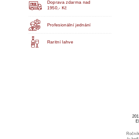
Doprava zdarma nad
1950,- Kč
Profesionální jednání
Raritní lahve
20
E
Ročník
(v hrd