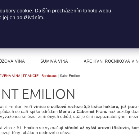
oubory cookie. Dalším procházením tohoto webu
s jejich používáním.
ŮŽOVÁ VÍNA
ŠUMIVÁ VÍNA
ARCHIVNÍ ROČNÍKOVÁ VÍN
RVENÁ VÍNA
FRANCIE
Bordeaux
Saint Emilion
INT EMILION
aint Emilion tvoří
vinice o celkové rozloze 5,5 tisíce hektaru, jež jso
h půdách se daří spíše odrůdám
Merlot a Cabernet Franc
než později doz
vyváženou směsicí zmíněných odrůd, což je činí rozpoznatelnými i mezi
ší vína z St. Emilion se vyznačují
střední až vyšší úrovní tříslovin, 
ojevují tóny tabáku a cedrového dřeva.