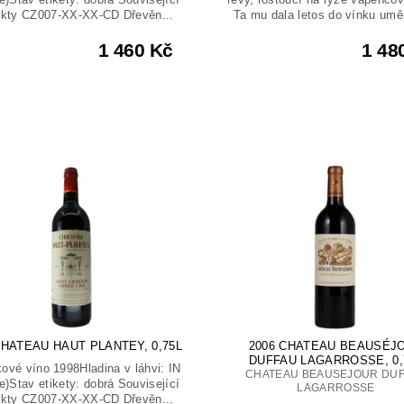
ukty CZ007-XX-XX-CD Dřevěn...
Ta mu dala letos do vínku umě
1 460 Kč
1 48
CHATEAU HAUT PLANTEY, 0,75L
2006 CHATEAU BEAUSÉJ
DUFFAU LAGARROSSE, 0,
ové víno 1998Hladina v láhvi: IN
CHATEAU BEAUSEJOUR DU
le)Stav etikety: dobrá Související
LAGARROSSE
ukty CZ007-XX-XX-CD Dřevěn...