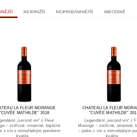
VNĚJŠÍ
NEJDRAŽŠÍ
NEJPRODÁVANĚJŠÍ
ABECEDNĚ
ATEAU LA FLEUR MORANGE
CHATEAU LA FLEUR MOR
"CUVÉE MATHILDE" 2018
"CUVÉE MATHILDE" 201
gendární „second vin“ z Fleur
Legendární „second vin“ z F
ge – vstřícné, omamné, báječné
Morange – vstřícné, omamné, 
no z vín s mimořádným poměrem
– jedno z vín s mimořádným 
kvalita...
kvalita...