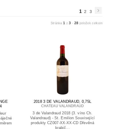
1
2
3
1
3
28
Stránka
z
-
položek celkem
ANGE
2018 3 DE VALANDRAUD, 0,75L
4
CHATEAU VALANDRAUD
3 de Valandraud 2018 (3. víno Ch.
leur
Valandraud) - St. Emilion Související
báječné
produkty CZ007-XX-XX-CD Dřevěná
poměrem
krabič...