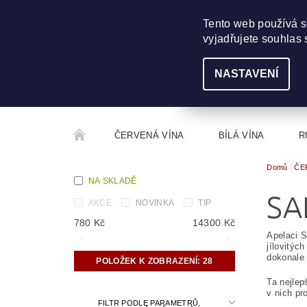
703 368 355
INFO@WINEME.CZ
Tento web používá s
vyjadřujete souhlas 
NASTAVENÍ
ČERVENÁ VÍNA
BÍLÁ VÍNA
R
Domů
ČE
ROČNÍKOVÝ ALKOHOL
ROZCESTNÍK VÍN
NA SKLADĚ
SA
AKCE
NOVINKA
TIP
780
Kč
14300
Kč
Apelaci S
jílovitýc
dokonale 
POLOŽEK K ZOBRAZENÍ:
28
Ta nejlep
v nich pr
FILTR PODLE PARAMETRŮ,