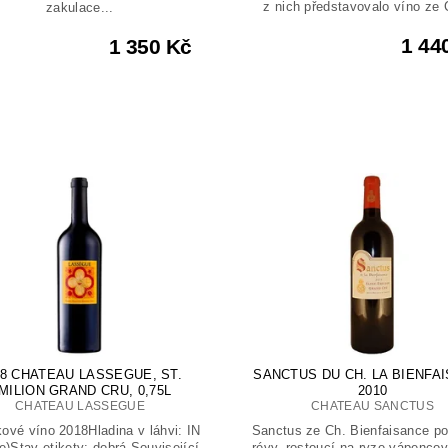
z nich představovalo víno ze C
zakulace...
1 44
1 350 Kč
18 CHATEAU LASSEGUE, ST.
SANCTUS DU CH. LA BIENFA
MILION GRAND CRU, 0,75L
2010
CHATEAU LASSEGUE
CHATEAU SANCTUS
ové víno 2018Hladina v láhvi: IN
Sanctus ze Ch. Bienfaisance po
le)Stav etikety: dobrá Související
révy, rostoucí na ryze vápenco