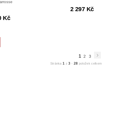
arrosse
2 297 Kč
0 Kč
1
2
3
1
3
28
Stránka
z
-
položek celkem