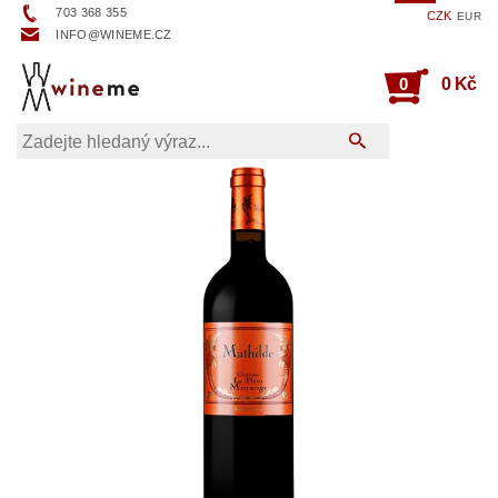
703 368 355
CZK
EUR
INFO@WINEME.CZ
0
0 Kč