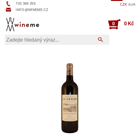
703 368 355
CZK
EUR
INFO@WINEME.CZ
0
0 Kč