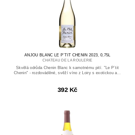
ANJOU BLANC LE P´TIT CHENIN 2023, 0,75L
CHATEAU DE LA ROULERIE
Skvělá odrůda Chenin Blanc k samotnému pití. "Le P´tit
Chenin" - rozdováděné, svěží víno z Loiry s exotickou a...
392 Kč