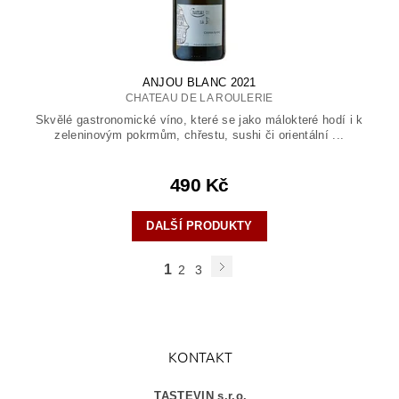
ANJOU BLANC 2021
CHATEAU DE LA ROULERIE
Skvělé gastronomické víno, které se jako málokteré hodí i k
zeleninovým pokrmům, chřestu, sushi či orientální ...
490 Kč
DALŠÍ PRODUKTY
1
2
3
KONTAKT
TASTEVIN s.r.o.