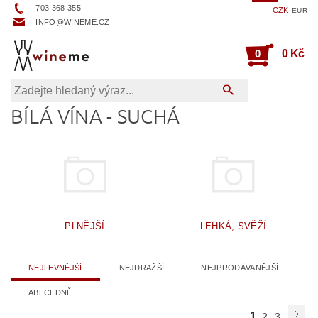
703 368 355
CZK
EUR
INFO@WINEME.CZ
0
0 Kč
BÍLÁ VÍNA - SUCHÁ
PLNĚJŠÍ
LEHKÁ, SVĚŽÍ
NEJLEVNĚJŠÍ
NEJDRAŽŠÍ
NEJPRODÁVANĚJŠÍ
ABECEDNĚ
1
2
3