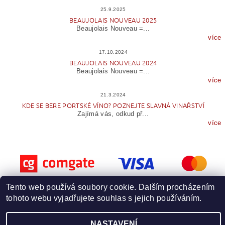
25.9.2025
BEAUJOLAIS NOUVEAU 2025
Beaujolais Nouveau =...
více
17.10.2024
BEAUJOLAIS NOUVEAU 2024
Beaujolais Nouveau =...
více
21.3.2024
KDE SE BERE PORTSKÉ VÍNO? POZNEJTE SLAVNÁ VINAŘSTVÍ
Zajímá vás, odkud př...
více
Tento web používá soubory cookie. Dalším procházením
tohoto webu vyjadřujete souhlas s jejich používáním.
Upravit nastavení cookies
2026 © Wineme.cz, všechna práva vyhrazena
NASTAVENÍ
Vytvořil Shoptet