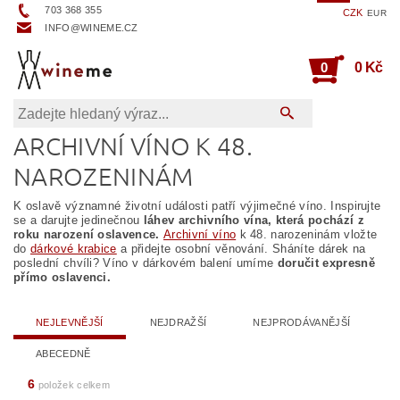
703 368 355
CZK
EUR
INFO@WINEME.CZ
0
0 Kč
ARCHIVNÍ VÍNO K 48.
NAROZENINÁM
K oslavě významné životní události patří výjimečné víno. Inspirujte
se a darujte jedinečnou
láhev archivního vína, která pochází z
roku narození oslavence.
Archivní víno
k 48. narozeninám vložte
do
dárkové krabice
a přidejte osobní věnování. Sháníte dárek na
poslední chvíli? Víno v dárkovém balení umíme
doručit expresně
přímo oslavenci.
NEJLEVNĚJŠÍ
NEJDRAŽŠÍ
NEJPRODÁVANĚJŠÍ
ABECEDNĚ
6
položek celkem