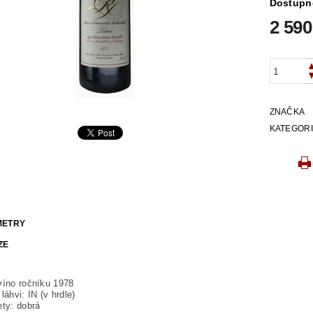
Dostupn
2 590
ZNAČKA
KATEGOR
METRY
ZE
víno ročníku 1978
láhvi: IN (v hrdle)
ety: dobrá