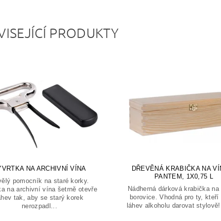
VISEJÍCÍ PRODUKTY
ÝVRTKA NA ARCHIVNÍ VÍNA
DŘEVĚNÁ KRABIČKA NA VÍ
PANTEM, 1X0,75 L
ělý pomocník na staré korky.
Nádherná dárková krabička na 
a na archivní vína šetrně otevře
borovice. Vhodná pro ty, kteří 
ahev tak, aby se starý korek
láhev alkoholu darovat stylově! 
nerozpadl...