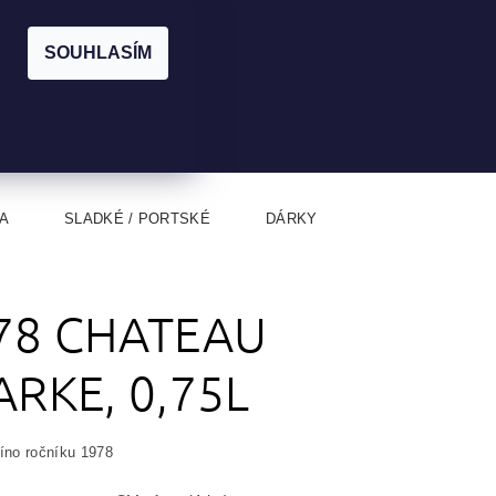
|
CZK
PŘIHLÁŠENÍ
REGISTRACE
EUR
SOUHLASÍM
0
0 Kč
A
SLADKÉ / PORTSKÉ
DÁRKY
78 CHATEAU
ARKE, 0,75L
víno ročníku 1978