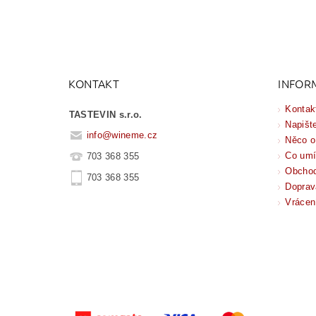
KONTAKT
INFOR
Kontak
TASTEVIN s.r.o.
Napišt
info
@
wineme.cz
Něco o
Co um
703 368 355
Obchod
703 368 355
Doprav
Vrácen