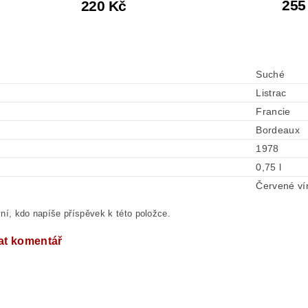
255
220 Kč
Suché
Listrac
Francie
Bordeaux
1978
0,75 l
Červené ví
ní, kdo napíše příspěvek k této položce.
at komentář