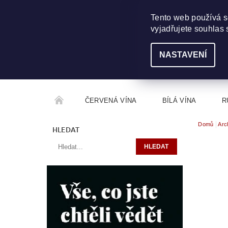
703 368 355
INFO@WINEME.CZ
Tento web používá s
vyjadřujete souhlas 
NASTAVENÍ
ČERVENÁ VÍNA
BÍLÁ VÍNA
R
Domů
Arc
ROČNÍKOVÝ ALKOHOL
ROZCESTNÍK VÍN
HLEDAT