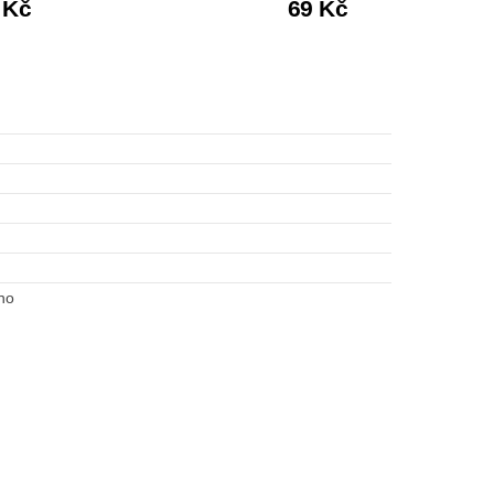
 Kč
69 Kč
no