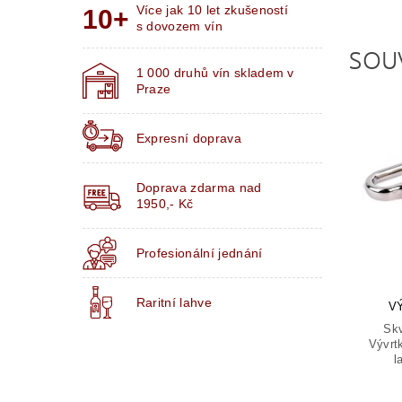
Více jak 10 let zkušeností
s dovozem vín
SOU
1 000 druhů vín skladem v
Praze
Expresní doprava
Doprava zdarma nad
1950,- Kč
Profesionální jednání
Raritní lahve
V
Skv
Vývrtk
l