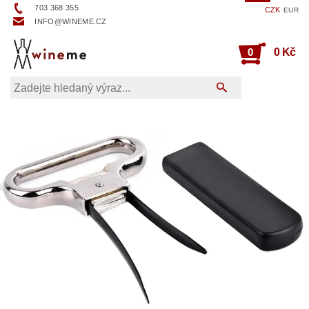
703 368 355
CZK
EUR
INFO@WINEME.CZ
0
0 Kč