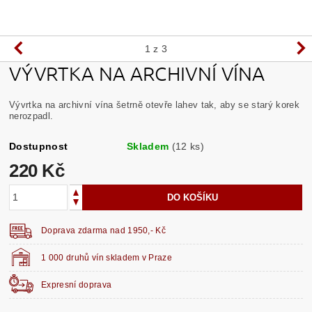
1
z 3
VÝVRTKA NA ARCHIVNÍ VÍNA
Vývrtka na archivní vína šetrně otevře lahev tak, aby se starý korek
nerozpadl.
Dostupnost
Skladem
(12 ks)
220 Kč
Doprava zdarma nad 1950,- Kč
1 000 druhů vín skladem v Praze
Expresní doprava