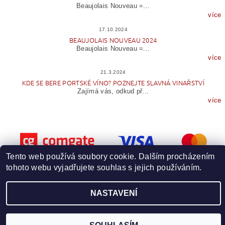
Beaujolais Nouveau =...
více
17.10.2024
BEAUJOLAIS NOUVEAU 2024
Beaujolais Nouveau =...
více
21.3.2024
KDE SE BERE PORTSKÉ VÍNO? POZNEJTE SLAVNÁ VINAŘSTVÍ
Zajímá vás, odkud př...
více
Tento web používá soubory cookie. Dalším procházením
tohoto webu vyjadřujete souhlas s jejich používáním.
Upravit nastavení cookies
2026 © Wineme.cz, všechna práva vyhrazena
NASTAVENÍ
Vytvořil Shoptet