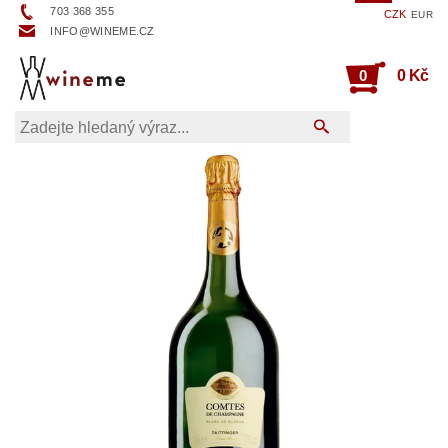
703 368 355
CZK
EUR
INFO@WINEME.CZ
0
0 Kč