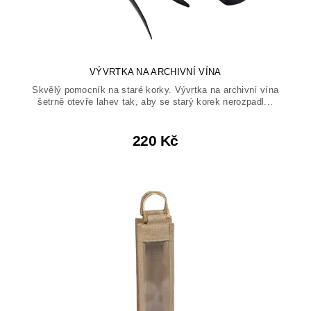
VÝVRTKA NA ARCHIVNÍ VÍNA
Skvělý pomocník na staré korky. Vývrtka na archivní vína
šetrně otevře lahev tak, aby se starý korek nerozpadl...
220 Kč