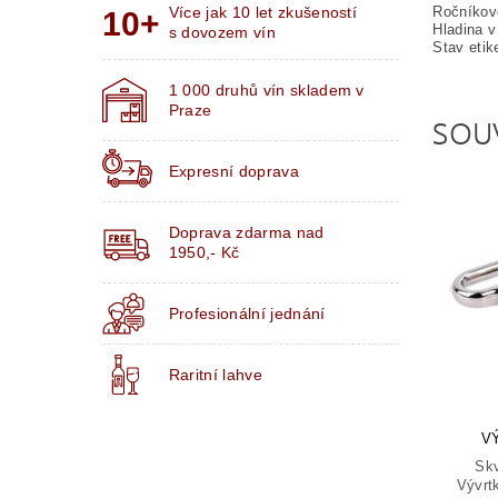
Ročníkov
Více jak 10 let zkušeností
Hladina v
s dovozem vín
Stav etik
1 000 druhů vín skladem v
Praze
SOU
Expresní doprava
Doprava zdarma nad
1950,- Kč
Profesionální jednání
Raritní lahve
V
Skv
Vývrtk