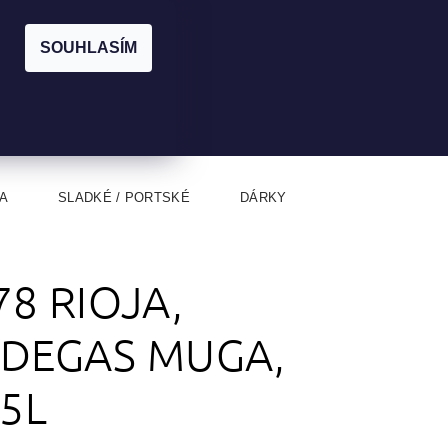
|
CZK
PŘIHLÁŠENÍ
REGISTRACE
EUR
SOUHLASÍM
0
0 Kč
A
SLADKÉ / PORTSKÉ
DÁRKY
78 RIOJA,
DEGAS MUGA,
75L