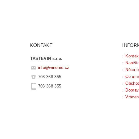
KONTAKT
INFOR
Kontak
TASTEVIN s.r.o.
Napišt
info
@
wineme.cz
Něco o
Co um
703 368 355
Obchod
703 368 355
Doprav
Vrácen