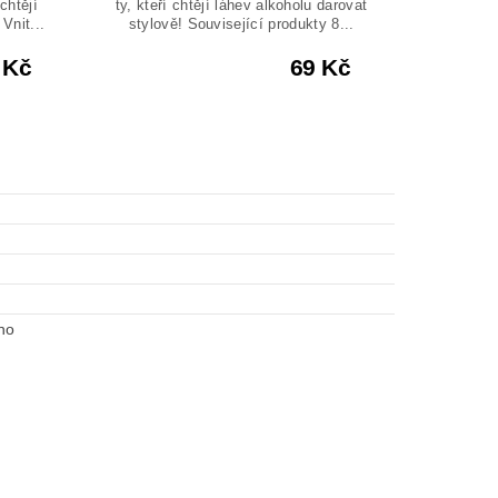
chtějí
ty, kteří chtějí láhev alkoholu darovat
Vnit...
stylově! Související produkty 8...
 Kč
69 Kč
no