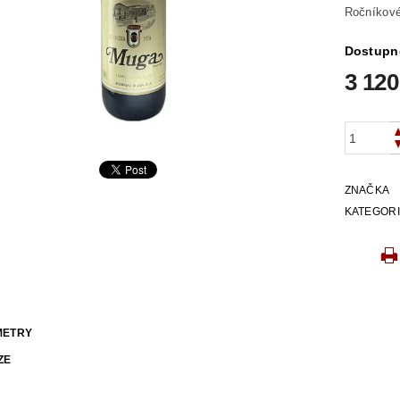
Ročníkové
Dostupn
3 120
ZNAČKA
KATEGOR
METRY
ZE