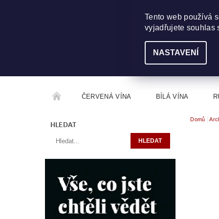
703 368 355
INFO@WINEME.CZ
Tento web používá s
vyjadřujete souhlas 
NASTAVENÍ
ČERVENÁ VÍNA
BÍLÁ VÍNA
R
Domů
Arc
ROČNÍKOVÝ ALKOHOL
ROZCESTNÍK VÍN
HLEDAT