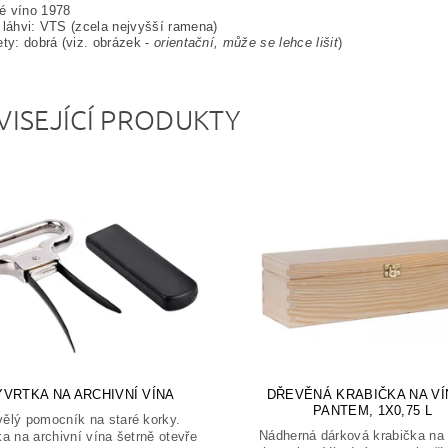
é víno 1978
 láhvi: VTS (zcela nejvyšší ramena)
ety: dobrá
(viz. obrázek -
orientační, může se lehce lišit
)
VISEJÍCÍ PRODUKTY
ÝVRTKA NA ARCHIVNÍ VÍNA
DŘEVĚNÁ KRABIČKA NA VÍ
PANTEM, 1X0,75 L
ělý pomocník na staré korky.
Nádherná dárková krabička na 
a na archivní vína šetrně otevře