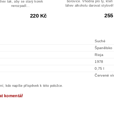
borovice. Vhodná pro ty, kteří 
ahev tak, aby se starý korek
láhev alkoholu darovat stylově! 
nerozpadl...
255
220 Kč
Suché
Španělsko
Rioja
1978
0,75 l
Červené ví
ní, kdo napíše příspěvek k této položce.
at komentář