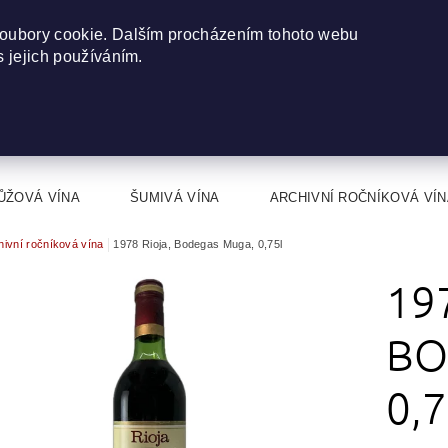
oubory cookie. Dalším procházením tohoto webu
s jejich používáním.
ŮŽOVÁ VÍNA
ŠUMIVÁ VÍNA
ARCHIVNÍ ROČNÍKOVÁ VÍN
hivní ročníková vína
1978 Rioja, Bodegas Muga, 0,75l
19
BO
0,