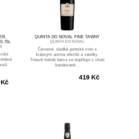
ER,
QUINTA DO NOVAL FINE TAWNY
0,75L
QUINTA DO NOVAL
S
Červené, sladké portské víno s
 vůní
krásným aroma ořechů a vanilky.
plněné
Tmavě hnědá barva se doplňuje s chutí
rusů.
kandované...
419 Kč
 Kč