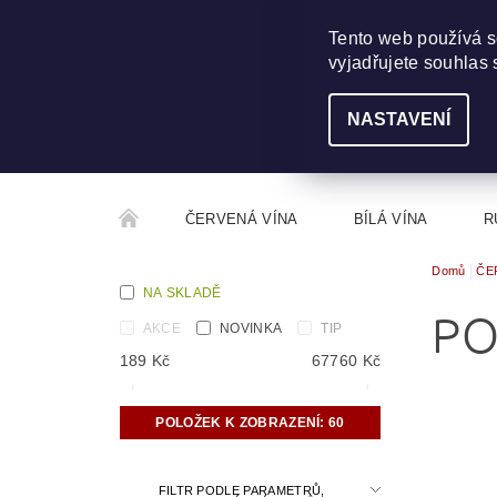
703 368 355
INFO@WINEME.CZ
Tento web používá s
vyjadřujete souhlas 
NASTAVENÍ
ČERVENÁ VÍNA
BÍLÁ VÍNA
R
Domů
ČE
ROČNÍKOVÝ ALKOHOL
ROZCESTNÍK VÍN
NA SKLADĚ
PO
AKCE
NOVINKA
TIP
189
Kč
67760
Kč
POLOŽEK K ZOBRAZENÍ:
60
FILTR PODLE PARAMETRŮ,