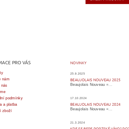
MACE PRO VÁS
NOVINKY
ty
25.9.2025
e nám
BEAUJOLAIS NOUVEAU 2025
Beaujolais Nouveau =...
 nás
íme
ní podmínky
17.10.2024
BEAUJOLAIS NOUVEAU 2024
a a platba
Beaujolais Nouveau =...
í zboží
21.3.2024
KDE SE BERE PORTSKÉ VÍNO? PO