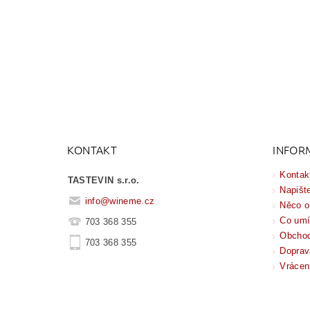
KONTAKT
INFOR
Kontak
TASTEVIN s.r.o.
Napišt
info
@
wineme.cz
Něco o
Co um
703 368 355
Obchod
703 368 355
Doprav
Vrácen