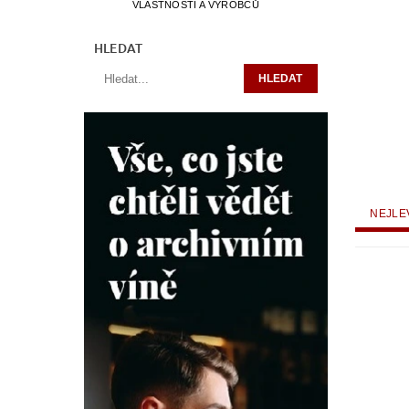
VLASTNOSTÍ A VÝROBCŮ
HLEDAT
NEJLE