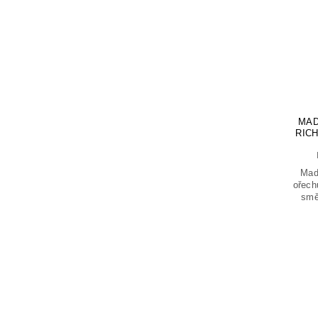
MAD
RIC
Mad
ořech
smě