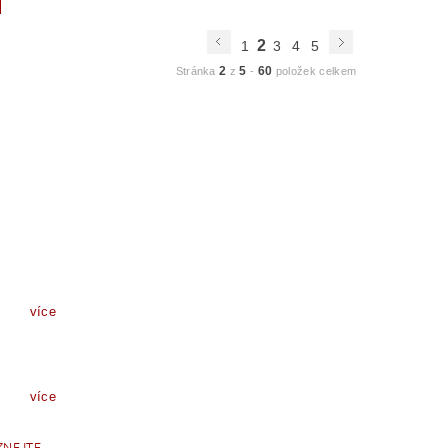
2
1
3
4
5
2
5
60
Stránka
z
-
položek celkem
více
více
ZNEJTE