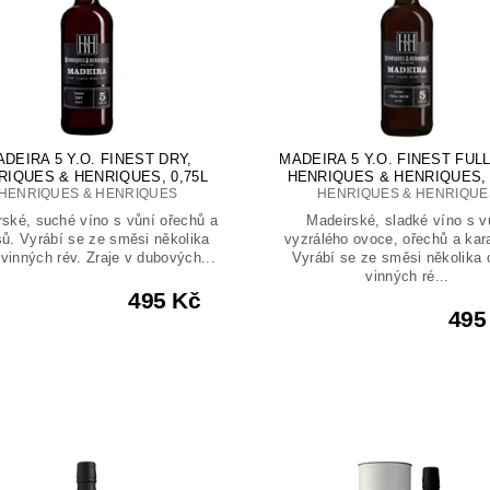
DEIRA 5 Y.O. FINEST DRY,
MADEIRA 5 Y.O. FINEST FULL
RIQUES & HENRIQUES, 0,75L
HENRIQUES & HENRIQUES, 
HENRIQUES & HENRIQUES
HENRIQUES & HENRIQUE
ské, suché víno s vůní ořechů a
Madeirské, sladké víno s v
sů. Vyrábí se ze směsi několika
vyzrálého ovoce, ořechů a kar
vinných rév. Zraje v dubových...
Vyrábí se ze směsi několika 
vinných ré...
495 Kč
495