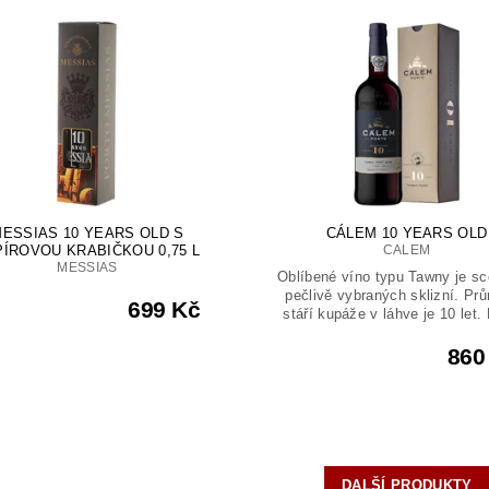
ESSIAS 10 YEARS OLD S
CÁLEM 10 YEARS OLD
PÍROVOU KRABIČKOU 0,75 L
CALEM
MESSIAS
Oblíbené víno typu Tawny je sc
pečlivě vybraných sklizní. Pr
699 Kč
stáří kupáže v láhve je 10 let. 
860
DALŠÍ PRODUKTY