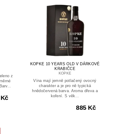
KOPKE 10 YEARS OLD V DÁRKOVÉ
KRABIČCE
KOPKE
eleno z
Vína mají jemně potlačený ovocný
ůměrné
charakter a je pro ně typická
Barv...
hnědočervená barva. Aroma dřeva a
koření. S věk...
 Kč
885 Kč