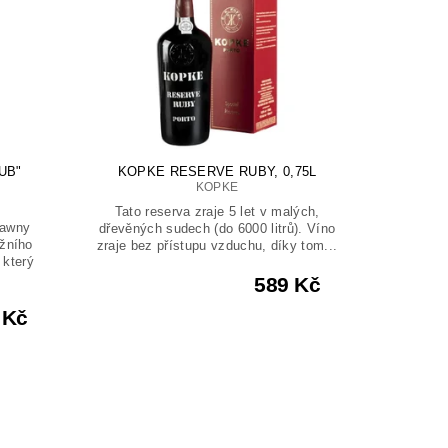
UB"
KOPKE RESERVE RUBY, 0,75L
KOPKE
Tato reserva zraje 5 let v malých,
tawny
dřevěných sudech (do 6000 litrů). Víno
žního
zraje bez přístupu vzduchu, díky tom...
 který
589 Kč
 Kč