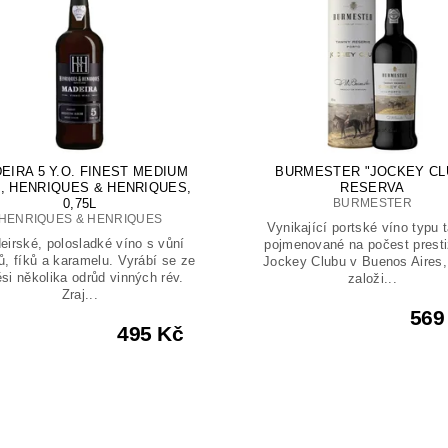
EIRA 5 Y.O. FINEST MEDIUM
BURMESTER "JOCKEY CL
H, HENRIQUES & HENRIQUES,
RESERVA
0,75L
BURMESTER
HENRIQUES & HENRIQUES
Vynikající portské víno typu 
eirské, polosladké víno s vůní
pojmenované na počest presti
ů, fíků a karamelu. Vyrábí se ze
Jockey Clubu v Buenos Aires,
si několika odrůd vinných rév.
založi...
Zraj...
569
495 Kč