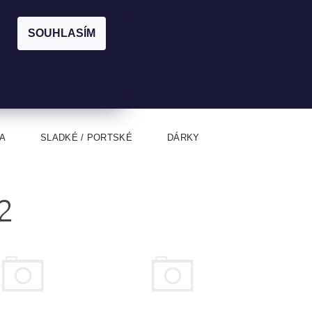
|
CZK
PŘIHLÁŠENÍ
REGISTRACE
EUR
SOUHLASÍM
0
0 Kč
A
SLADKÉ / PORTSKÉ
DÁRKY
2