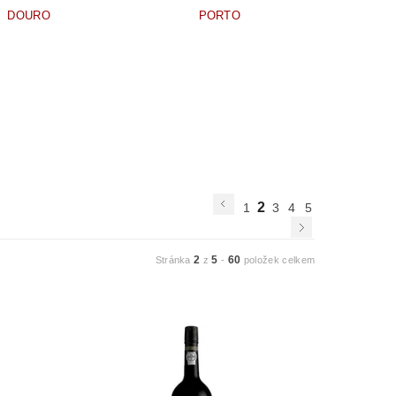
DOURO
PORTO
2
1
3
4
5
2
5
60
Stránka
z
-
položek celkem