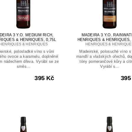
DEIRA 3 Y.O. MEDIUM RICH,
MADEIRA 3 Y.O. RAINWAT
RIQUES & HENRIQUES, 0,75L
HENRIQUES & HENRIQUES, 
HENRIQUES & HENRIQUES
HENRIQUES & HENRIQUE
eirské, polosladké víno s vůní
Madeirské, polosuché víno s
ého ovoce a karamelu, doplněné
mandlí a vlašských ořechů, do
m nádechem dřeva. Vyrábí se ze
tóny pomerančové kůry a cit
směs...
Vyrábí s...
395 Kč
395