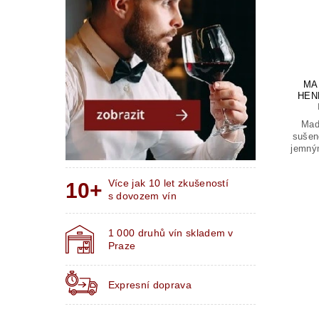
MA
HEN
Mad
sušen
jemný
Více jak 10 let zkušeností
s dovozem vín
1 000 druhů vín skladem v
Praze
Expresní doprava