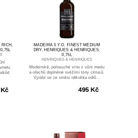
 RICH,
MADEIRA 5 Y.O. FINEST MEDIUM
0,75L
DRY, HENRIQUES & HENRIQUES,
S
0,75L
HENRIQUES & HENRIQUES
ůní
Madeirské, polosuché víno s vůní medu
amelu.
a ořechů doplněné svěžími tóny citrusů.
odrůd
Vyrábí se ze směsi několika odrů...
495 Kč
 Kč