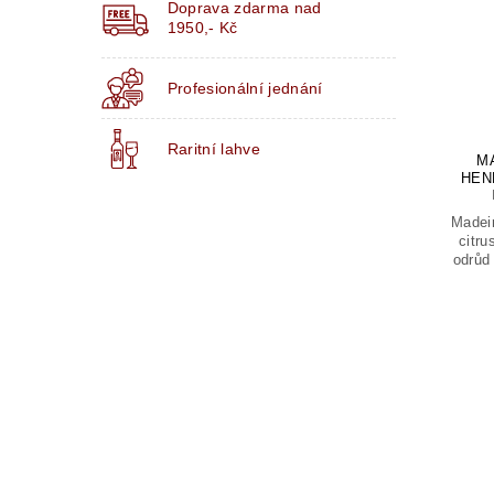
Doprava zdarma nad
1950,- Kč
Profesionální jednání
Raritní lahve
MA
HEN
Madeir
citru
odrůd 