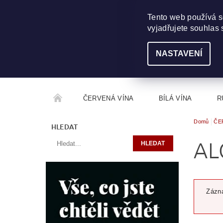
703 368 355
INFO@WINEME.CZ
Tento web používá s
vyjadřujete souhlas 
NASTAVENÍ
ČERVENÁ VÍNA
BÍLÁ VÍNA
R
Domů
ČE
ROČNÍKOVÝ ALKOHOL
ROZCESTNÍK VÍN
HLEDAT
AL
Zázna