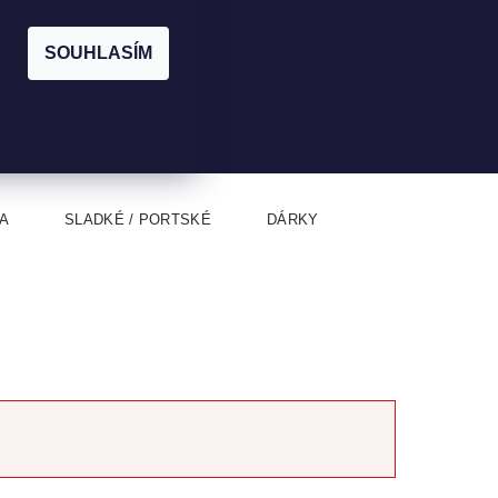
|
CZK
PŘIHLÁŠENÍ
REGISTRACE
EUR
SOUHLASÍM
0
0 Kč
A
SLADKÉ / PORTSKÉ
DÁRKY