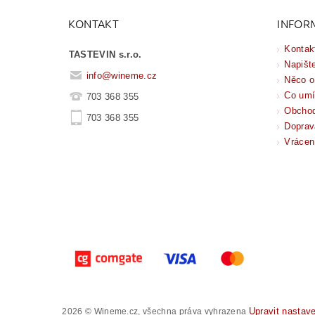
KONTAKT
INFOR
Kontak
TASTEVIN s.r.o.
Napišt
info
@
wineme.cz
Něco o
Co um
703 368 355
Obchod
703 368 355
Doprav
Vrácen
Upravit nastav
2026 © Wineme.cz, všechna práva vyhrazena