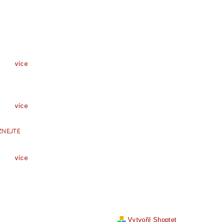
více
více
ZNEJTE
více
Vytvořil Shoptet