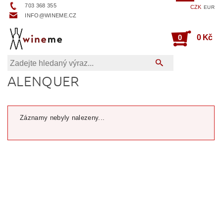
703 368 355
CZK
EUR
INFO@WINEME.CZ
0
0 Kč
ALENQUER
Záznamy nebyly nalezeny...