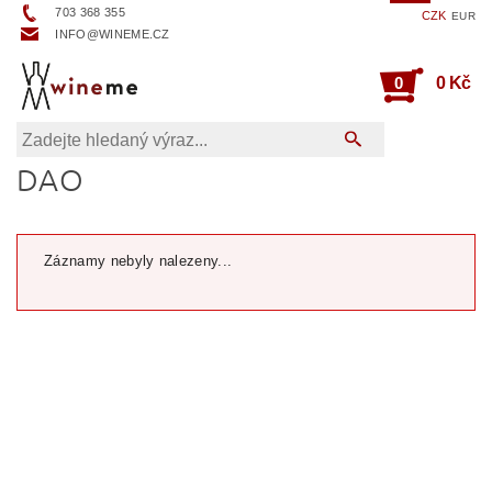
703 368 355
CZK
EUR
INFO@WINEME.CZ
0
0 Kč
DAO
Záznamy nebyly nalezeny...