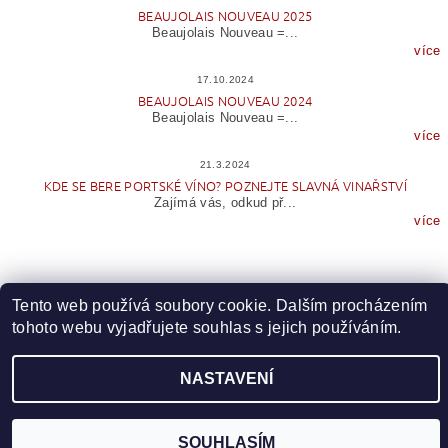
BEAUJOLAIS NOUVEAU 2025
Beaujolais Nouveau =...
více
17.10.2024
BEAUJOLAIS NOUVEAU 2024
Beaujolais Nouveau =...
více
21.3.2024
KDE SE BERE PORTSKÉ VÍNO? POZNEJTE SLAVNÁ VINAŘSTVÍ
Zajímá vás, odkud př...
více
Tento web používá soubory cookie. Dalším procházením
tohoto webu vyjadřujete souhlas s jejich používáním.
NASTAVENÍ
Upravit nastavení cookies
2026 © Wineme.cz, všechna práva vyhrazena
Vytvořil Shoptet
SOUHLASÍM