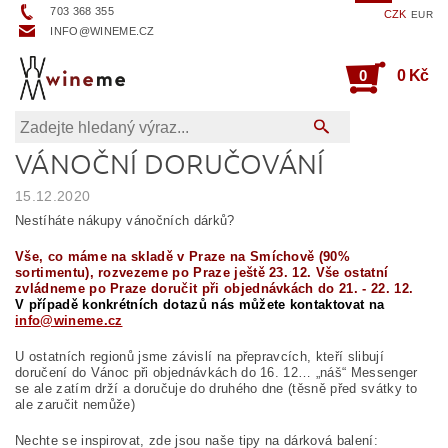
703 368 355
CZK
EUR
INFO@WINEME.CZ
0
0 Kč
VÁNOČNÍ DORUČOVÁNÍ
15.12.2020
Nestíháte nákupy vánočních dárků?
Vše, co máme na skladě v Praze na Smíchově (90%
sortimentu), rozvezeme po Praze ještě 23. 12.
Vše ostatní
zvládneme po Praze doručit při objednávkách do 21. - 22. 12.
V případě konkrétních dotazů nás můžete kontaktovat na
info@wineme.cz
U ostatních regionů jsme závislí na přepravcích, kteří slibují
doručení do Vánoc při objednávkách do 16. 12… „náš“ Messenger
se ale zatím drží a doručuje do druhého dne (těsně před svátky to
ale zaručit nemůže)
Nechte se inspirovat, zde jsou naše tipy na dárková balení: