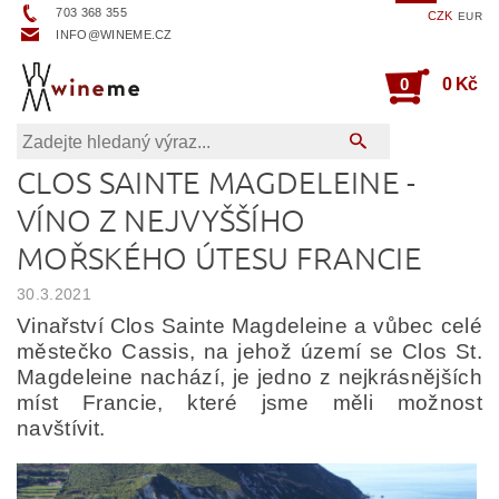
703 368 355
CZK
EUR
INFO@WINEME.CZ
0
0 Kč
CLOS SAINTE MAGDELEINE -
VÍNO Z NEJVYŠŠÍHO
MOŘSKÉHO ÚTESU FRANCIE
30.3.2021
Vinařství Clos Sainte Magdeleine a vůbec celé
městečko Cassis, na jehož území se Clos St.
Magdeleine nachází, je jedno z nejkrásnějších
míst Francie, které jsme měli možnost
navštívit.