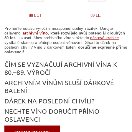
88 LET
89 LET
Proměňte oslavu výročí v nezapomenutelný zážitek. Darujte
oslavenci
archivní víno
, které rozvíjelo svůj potenciál dlouhých
80 let.
Luxusní láhev archivního vína vložte do
dárkové krabice
vystlané slámou a přidejte osobní věnování. Sháníte dárek na
poslední chvíli? Víno v dárkovém balení
doručíme expresně přímo
oslavenci!
ČÍM SE VYZNAČUJÍ ARCHIVNÍ VÍNA K
80.–89. VÝROČÍ
ARCHIVNÍM VÍNŮM SLUŠÍ DÁRKOVÉ
BALENÍ
DÁREK NA POSLEDNÍ CHVÍLI?
NECHTE VÍNO DORUČIT PŘÍMO
OSLAVENCI