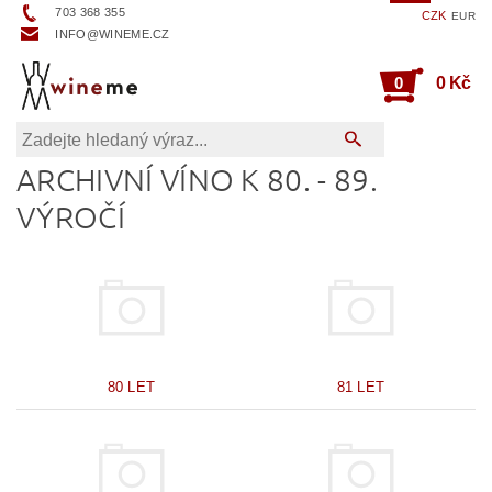
703 368 355
CZK
EUR
INFO@WINEME.CZ
0
0 Kč
ARCHIVNÍ VÍNO K 80. - 89.
VÝROČÍ
80 LET
81 LET