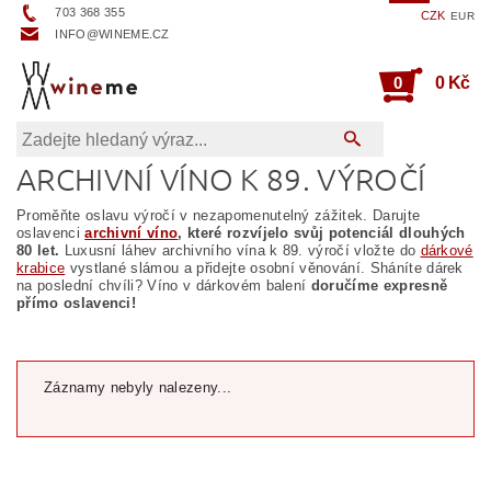
703 368 355
CZK
EUR
INFO@WINEME.CZ
0
0 Kč
ARCHIVNÍ VÍNO K 89. VÝROČÍ
Proměňte oslavu výročí v nezapomenutelný zážitek. Darujte
oslavenci
archivní víno
, které rozvíjelo svůj potenciál dlouhých
80 let.
Luxusní láhev archivního vína k 89. výročí vložte do
dárkové
krabice
vystlané slámou a přidejte osobní věnování. Sháníte dárek
na poslední chvíli? Víno v dárkovém balení
doručíme expresně
přímo oslavenci!
Záznamy nebyly nalezeny...