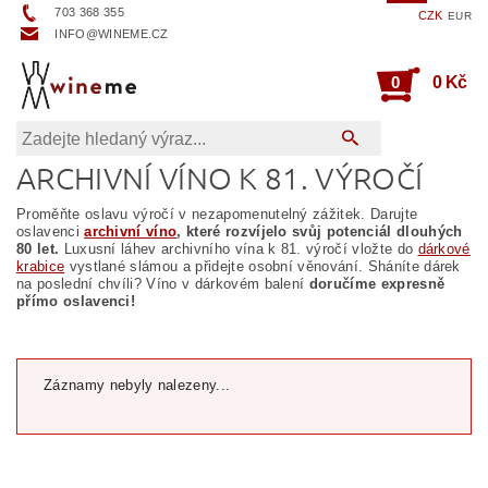
703 368 355
CZK
EUR
INFO@WINEME.CZ
0
0 Kč
ARCHIVNÍ VÍNO K 81. VÝROČÍ
Proměňte oslavu výročí v nezapomenutelný zážitek. Darujte
oslavenci
archivní víno
, které rozvíjelo svůj potenciál dlouhých
80 let.
Luxusní láhev archivního vína k 81. výročí vložte do
dárkové
krabice
vystlané slámou a přidejte osobní věnování. Sháníte dárek
na poslední chvíli? Víno v dárkovém balení
doručíme expresně
přímo oslavenci!
Záznamy nebyly nalezeny...