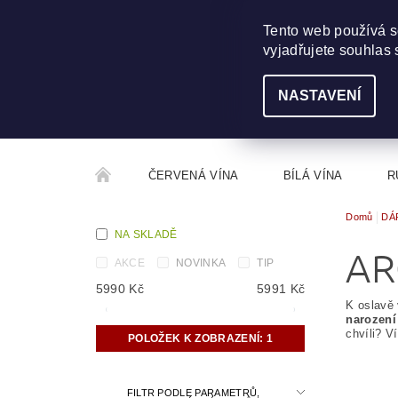
703 368 355
INFO@WINEME.CZ
Tento web používá s
vyjadřujete souhlas 
NASTAVENÍ
ČERVENÁ VÍNA
BÍLÁ VÍNA
R
Domů
DÁ
ROČNÍKOVÝ ALKOHOL
ROZCESTNÍK VÍN
NA SKLADĚ
AR
AKCE
NOVINKA
TIP
5990
Kč
5991
Kč
K oslavě 
narození
chvíli? 
POLOŽEK K ZOBRAZENÍ:
1
FILTR PODLE PARAMETRŮ,