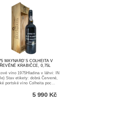
75 MAYNARD´S COLHEITA V
ŘEVĚNÉ KRABIČCE, 0,75L
ové víno 1975Hladina v láhvi: IN
dle) Stav etikety: dobrá Červené,
ké portské víno Colheita poc...
5 990 Kč