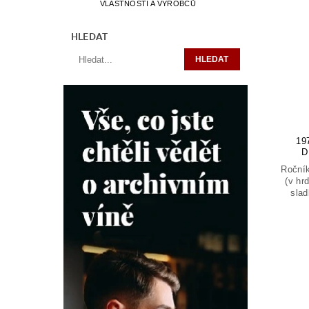
VLASTNOSTÍ A VÝROBCŮ
HLEDAT
19
D
Ročník
(v hr
slad