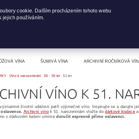
oubory cookie. Dalším procházením tohoto webu
s jejich používáním.
ŮŽOVÁ VÍNA
ŠUMIVÁ VÍNA
ARCHIVNÍ ROČNÍKOVÁ VÍN
RKY
Víno k narozeninám
50 - 59 let
51 let
CHIVNÍ VÍNO K 51. N
významné životní události patří výjimečné víno. Inspirujte se a darujte j
 oslavence.
Archivní víno
k 51. narozeninám vložte do
dárkové krabice
a 
Víno v dárkovém balení umíme
doručit expresně přímo oslavenci.