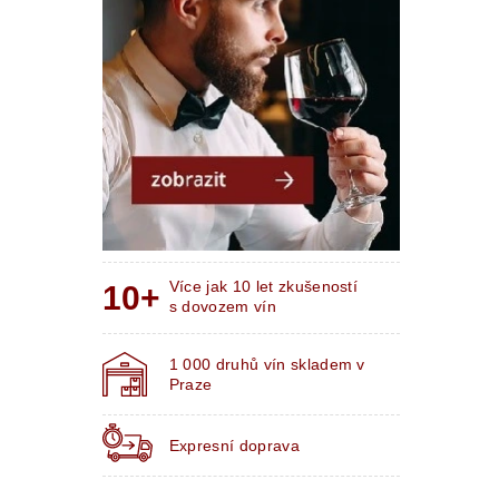
Více jak 10 let zkušeností
s dovozem vín
1 000 druhů vín skladem v
Praze
Expresní doprava