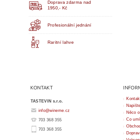
Doprava zdarma nad
1950,- Kč
Profesionální jednání
Raritní lahve
KONTAKT
INFOR
Kontak
TASTEVIN s.r.o.
Napišt
info
@
wineme.cz
Něco o
Co um
703 368 355
Obchod
703 368 355
Doprav
Vrácen