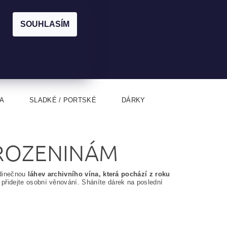
|
CZK
PŘIHLÁŠENÍ
REGISTRACE
EUR
SOUHLASÍM
0
0 Kč
A
SLADKÉ / PORTSKÉ
DÁRKY
AROZENINÁM
edinečnou
láhev archivního vína, která pochází z roku
přidejte osobní věnování. Sháníte dárek na poslední