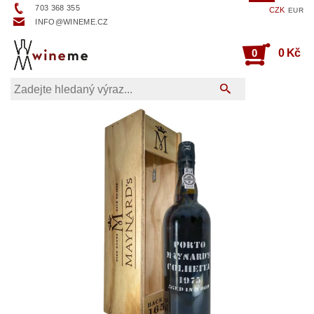
703 368 355
CZK
EUR
INFO@WINEME.CZ
0
0 Kč