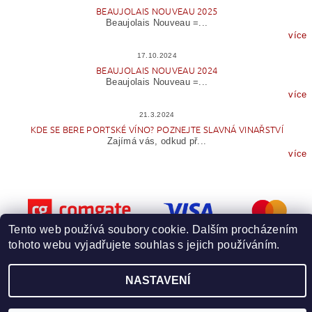
BEAUJOLAIS NOUVEAU 2025
Beaujolais Nouveau =...
více
17.10.2024
BEAUJOLAIS NOUVEAU 2024
Beaujolais Nouveau =...
více
21.3.2024
KDE SE BERE PORTSKÉ VÍNO? POZNEJTE SLAVNÁ VINAŘSTVÍ
Zajímá vás, odkud př...
více
Tento web používá soubory cookie. Dalším procházením
tohoto webu vyjadřujete souhlas s jejich používáním.
Upravit nastavení cookies
2026 © Wineme.cz, všechna práva vyhrazena
NASTAVENÍ
Vytvořil Shoptet