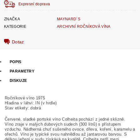
Expresní doprava
ZNAČKA
MAYNARD´S
KATEGORIE
ARCHIVNÍ ROČNÍKOVÁ VÍNA
Dotaz
POPIS
PARAMETRY
DISKUZE
Ročníkové víno 1975
Hladina v láhvi: IN (v hrdle)
Stav etikety: dobrá
Červené, sladké portské víno Colheita pochází z jedné sklizně.
Víno zraje v malých dubových sudech (300 litrů) s přístupem
vzduchu. Nádherná chuť sušeného ovoce, dřeva, koření, karamelu a
ořechů. Víno je typické svou nahnědlou až jantarovou barvou. S
délkou ležení v sudu získává na kvalitě. Colheita patří mezi